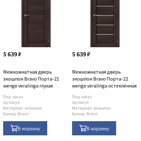
Коричневые
Двери по RAL/NCS
С черной кромкой
Двухцветные двери
5 639 ₽
5 639 ₽
Межкомнатная дверь
Межкомнатная дверь
экошпон Bravo Порта-21
экошпон Bravo Порта-22
wenge veralinga глухая
wenge veralinga остеклённая
Под заказ
Под заказ
Артикул:
Артикул:
Материал:
экошпон
Материал:
экошпон
Бренд:
Bravo
Бренд:
Bravo
В корзину
В корзину