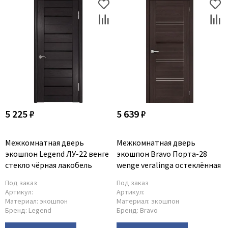
5 225 ₽
5 639 ₽
Межкомнатная дверь
Межкомнатная дверь
экошпон Legend ЛУ-22 венге
экошпон Bravo Порта-28
стекло чёрная лакобель
wenge veralinga остеклённая
Под заказ
Под заказ
Артикул:
Артикул:
Материал:
экошпон
Материал:
экошпон
Бренд:
Legend
Бренд:
Bravo