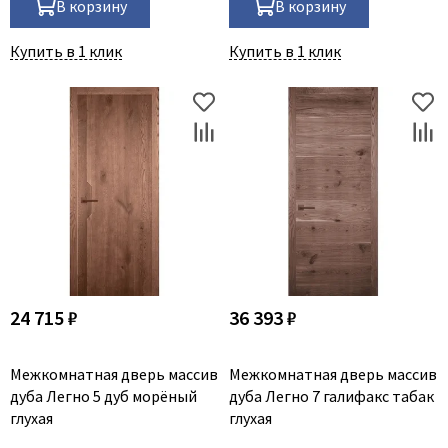
Legend
В корзину
В корзину
LiGa
Купить в 1 клик
Купить в 1 клик
Line Doors
Lockstyle
Luxor
Miksal
Milyana
Morelli
Ofram
Optima Porte
Oro - Oro
24 715 ₽
36 393 ₽
Philips
Porta Di Parma
Межкомнатная дверь массив
Межкомнатная дверь массив
Porte Vista
дуба Легно 5 дуб морёный
дуба Легно 7 галифакс табак
глухая
глухая
Portika