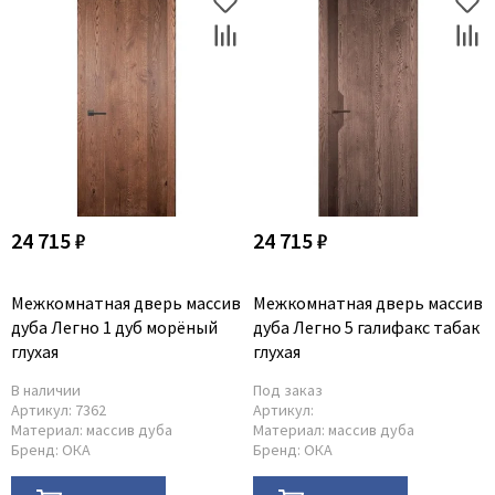
Dircode
Eclisse
El Porta
Fantom
Fimet
Fratelli Cattini
Fuaro
24 715 ₽
24 715 ₽
GlassTur
Griffwerk
Межкомнатная дверь массив
Межкомнатная дверь массив
дуба Легно 1 дуб морёный
дуба Легно 5 галифакс табак
Hausdoors
глухая
глухая
HSU
В наличии
Под заказ
Kapelli
Артикул:
7362
Артикул:
Krona Koblenz
Материал:
массив дуба
Материал:
массив дуба
Бренд:
ОКА
Бренд:
ОКА
Komfort Doors