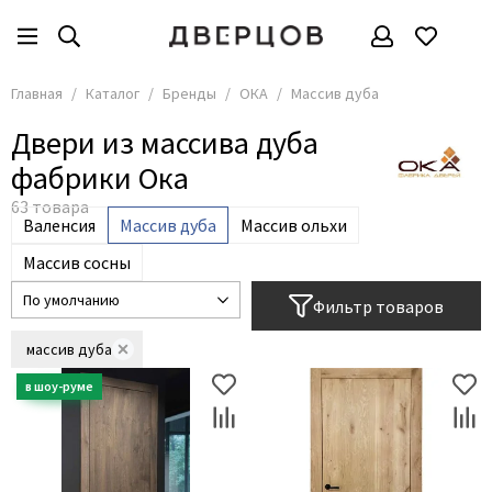
Бренды
Все товары
Главная
Каталог
Бренды
ОКА
Массив дуба
АКМА
Двери из массива дуба
АСД
фабрики Ока
Владимирские двери
Дверцов
Валенсия
Массив дуба
Массив ольхи
Дворецкий
Массив сосны
Мариам
Фильтр товаров
ОКА
массив дуба
Покрова
Сити Дорс
Текона
Ульяновские
Шейл Дорс