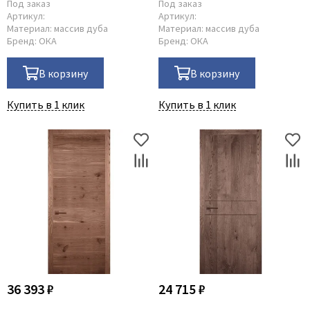
Poseidon
Под заказ
Под заказ
Артикул:
Артикул:
Profil Doors
Материал:
массив дуба
Материал:
массив дуба
Бренд:
ОКА
Бренд:
ОКА
Profilo Porte
Protector
В корзину
В корзину
Regidoors
Купить в 1 клик
Купить в 1 клик
STR
Torex
Tupai
Uberture
Valcomp
Venezia Unique
Verum
Viporte
Zadoor
36 393 ₽
24 715 ₽