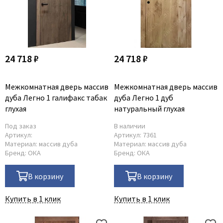
Adden Bau
AGB
Albero
24 718 ₽
24 718 ₽
Aldeghi Luigi
Alvero
Межкомнатная дверь массив
Межкомнатная дверь массив
Archie
дуба Легно 1 галифакс табак
дуба Легно 1 дуб
Armadillo
глухая
натуральный глухая
Aurum Doors
Под заказ
В наличии
Belwooddoors
Артикул:
Артикул:
7361
Материал:
массив дуба
Материал:
массив дуба
Bravo
Бренд:
ОКА
Бренд:
ОКА
Brandoors
В корзину
В корзину
Bussare
Comaglio
Купить в 1 клик
Купить в 1 клик
Comit
Covali