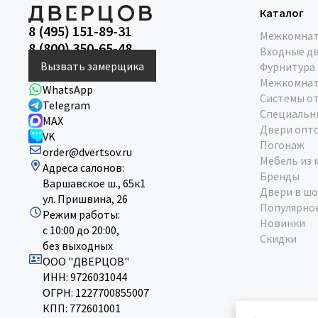
Каталог
8 (495) 151-89-31
Межкомнат
8 (800) 350-65-48
Входные д
Вызвать замерщика
Фурнитура
Межкомнат
WhatsApp
Системы о
Telegram
Специальн
MAX
Двери опт
VK
Погонаж
order@dvertsov.ru
Мебель из 
Адреса салонов:
Бренды
Варшавское ш., 65к1
Двери в шо
ул. Пришвина, 26
Популярно
Режим работы:
Новинки
с 10:00 до 20:00,
Скидки
без выходных
ООО "ДВЕРЦОВ"
ИНН: 9726031044
ОГРН: 1227700855007
КПП: 772601001