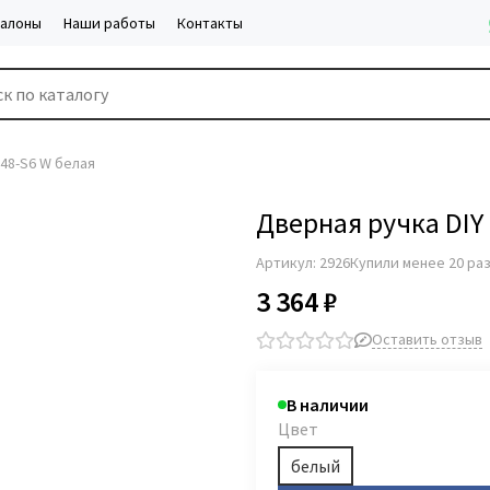
салоны
Наши работы
Контакты
-48-S6 W белая
Дверная ручка DIY
Артикул:
2926
Купили менее 20 ра
3 364 ₽
Оставить отзыв
В наличии
Цвет
белый