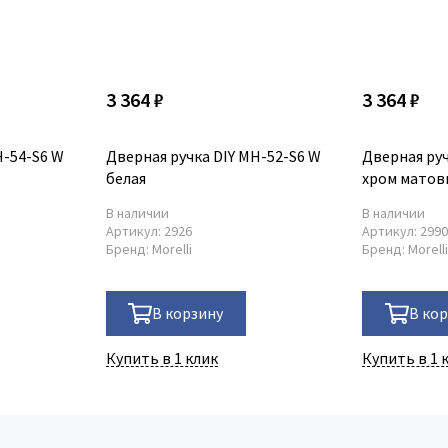
3 364 ₽
3 364 ₽
H-54-S6 W
Дверная ручка DIY MH-52-S6 W
Дверная руч
белая
хром мато
В наличии
В наличии
Артикул:
2926
Артикул:
299
Бренд:
Morelli
Бренд:
Morell
В корзину
В ко
Купить в 1 клик
Купить в 1 