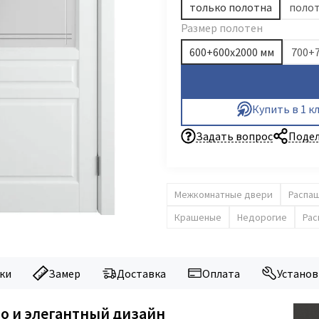
только полотна
полот
Размер полотен
600+600х2000 мм
700+
Купить в 1 к
Задать вопрос
Подел
Межкомнатные двери
Распа
Крашеные
Недорогие
Рас
ки
Замер
Доставка
Оплата
Установ
во и элегантный дизайн