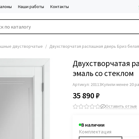
салоны
Наши работы
Контакты
ашные двустворчатые
Двухстворчатая распашная дверь Бриз белая
Двухстворчатая р
эмаль со стеклом
Артикул:
20113
Купили менее 20 р
35 890 ₽
Оставить отзыв
В наличии
Комплектация