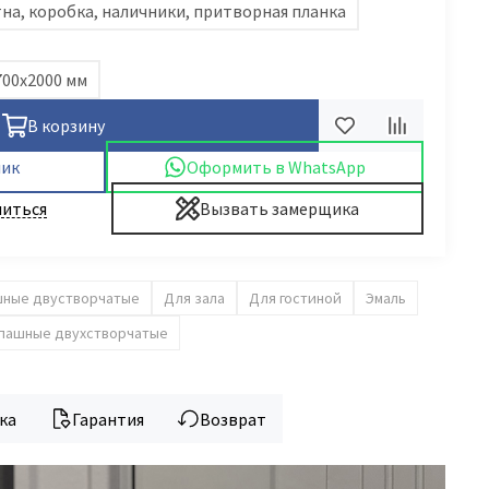
на, коробка, наличники, притворная планка
700x2000 мм
В корзину
лик
Оформить в WhatsApp
иться
Вызвать замерщика
шные двустворчатые
Для зала
Для гостиной
Эмаль
пашные двухстворчатые
ка
Гарантия
Возврат