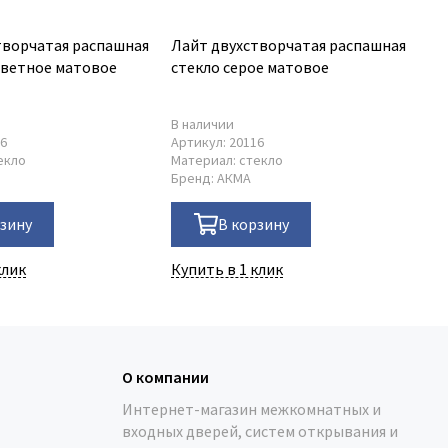
творчатая распашная
Лайт двухстворчатая распашная
Ла
цветное матовое
стекло серое матовое
ст
В наличии
В 
16
Артикул:
20116
Ар
екло
Материал:
стекло
Ма
Бренд:
АКМА
Бр
рзину
В корзину
клик
Купить в 1 клик
Ку
О компании
Интернет-магазин межкомнатных и
входных дверей, систем открывания и