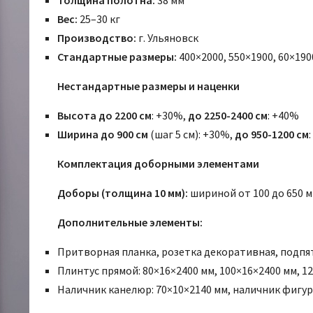
Толщина полотна:
38 мм
Вес:
25–30 кг
Производство:
г. Ульяновск
Стандартные размеры:
400×2000, 550×1900, 60×1900
Нестандартные размеры и наценки
Высота до 2200 см
: +30%,
до 2250-2400 см
: +40%
Ширина до 900 см
(шаг 5 см): +30%,
до 950-1200 см
Комплектация доборными элементами
Доборы (толщина 10 мм):
шириной от 100 до 650 мм
Дополнительные элементы:
Притворная планка, розетка декоративная, подпят
Плинтус прямой: 80×16×2400 мм, 100×16×2400 мм, 1
Наличник канелюр: 70×10×2140 мм, наличник фигур