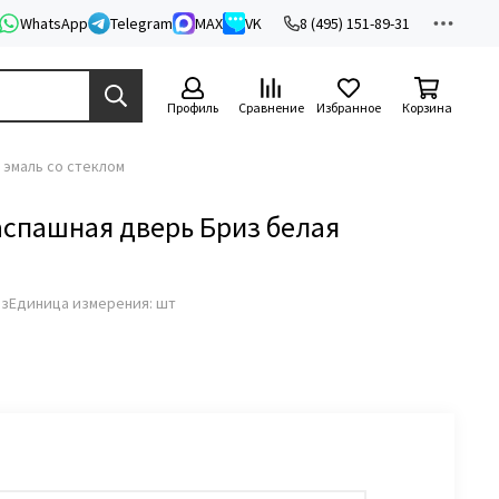
WhatsApp
Telegram
MAX
VK
8 (495) 151-89-31
Профиль
Сравнение
Избранное
Корзина
 эмаль со стеклом
аспашная дверь Бриз белая
аз
Единица измерения: шт