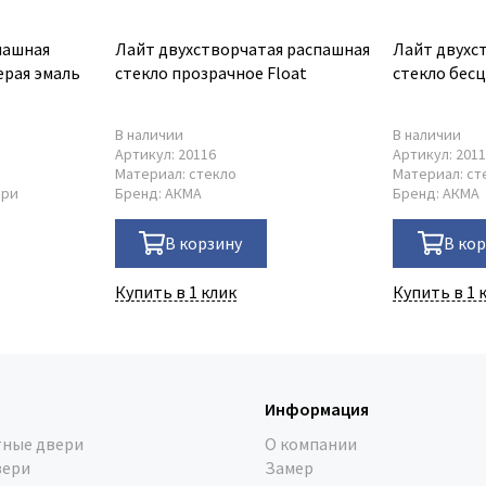
пашная
Лайт двухстворчатая распашная
Лайт двухс
ерая эмаль
стекло прозрачное Float
стекло беc
В наличии
В наличии
Артикул:
20116
Артикул:
201
Материал:
стекло
Материал:
ст
ери
Бренд:
АКМА
Бренд:
АКМА
В корзину
В ко
Купить в 1 клик
Купить в 1 
Информация
ные двери
О компании
вери
Замер