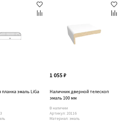
1 055 ₽
 планка эмаль LiGa
Наличник дверной телескоп
эмаль 100 мм
В наличии
13
Артикул:
20116
аль
Материал:
эмаль