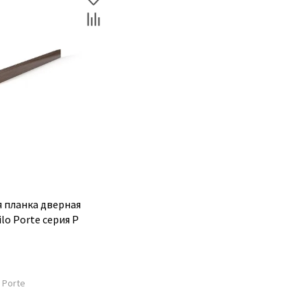
 планка дверная
ilo Porte серия P
1
o Porte