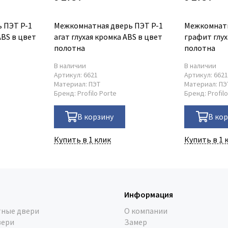
 ПЭТ P-1
Межкомнатная дверь ПЭТ P-1
Межкомнатн
ABS в цвет
агат глухая кромка ABS в цвет
графит глух
полотна
полотна
В наличии
В наличии
Артикул:
6621
Артикул:
662
Материал:
ПЭТ
Материал:
ПЭ
Бренд:
Profilo Porte
Бренд:
Profil
В корзину
В ко
Купить в 1 клик
Купить в 1 
Информация
ные двери
О компании
вери
Замер