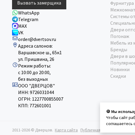
Вызвать замерщика
Фурнитура
Межкомнат
WhatsApp
Системы о
Telegram
Специальн
MAX
Двери опт
VK
Погонаж
order@dvertsov.ru
Мебель из 
Адреса салонов:
Бренды
Варшавское ш., 65к1
Двери в шо
ул. Пришвина, 26
Популярно
Режим работы:
Новинки
с 10:00 до 20:00,
Скидки
без выходных
ООО "ДВЕРЦОВ"
ИНН: 9726031044
ОГРН: 1227700855007
КПП: 772601001
🍪 Мы использ
Чтобы сайт ра
соглашаетесь 
2011-2026 © Дверцов.
Карта сайта
Публичная оферта
Политик