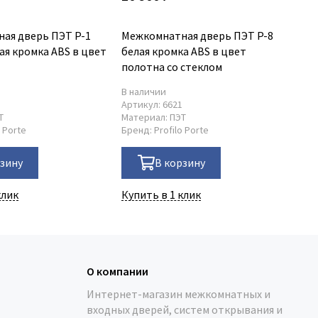
ая дверь ПЭТ P-1
Межкомнатная дверь ПЭТ P-8
Ме
ая кромка ABS в цвет
белая кромка ABS в цвет
аг
полотна со стеклом
со
В наличии
В 
1
Артикул:
6621
Ар
Т
Материал:
ПЭТ
Ма
o Porte
Бренд:
Profilo Porte
Бр
рзину
В корзину
клик
Купить в 1 клик
Ку
О компании
Интернет-магазин межкомнатных и
входных дверей, систем открывания и