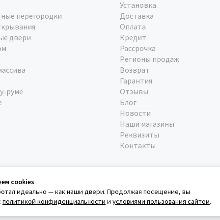
Установка
ные перегородки
Доставка
ткрывания
Оплата
ые двери
Кредит
ом
Рассрочка
Регионы продаж
массива
Возврат
Гарантия
у-руме
Отзывы
е
Блог
Новости
Наши магазины
Реквизиты
Контакты
уем cookies
ботал идеально — как наши двери. Продолжая посещение, вы
с
политикой конфиденциальности
и
условиями пользования сайтом
.
а конфеденциальности
Условия использования сайта