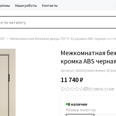
салоны
Наши работы
Контакты
ПЭТ
Межкомнатная бежевая дверь ПЭТ P-22 кромка ABS черная со ст
Межкомнатная беж
кромка ABS черная
Артикул:
6621
Купили менее 20 ра
11 740 ₽
Оставить отзыв
В наличии
Размер полотна