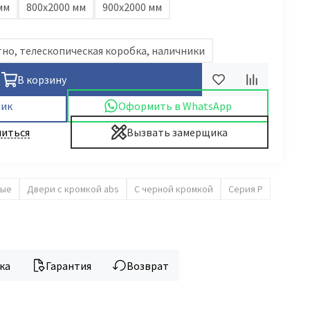
мм
800х2000 мм
900х2000 мм
полотно, телескопическая коробка, наличники
В корзину
лик
Оформить в WhatsApp
иться
Вызвать замерщика
ые
Двери с кромкой abs
С черной кромкой
Серия P
ка
Гарантия
Возврат