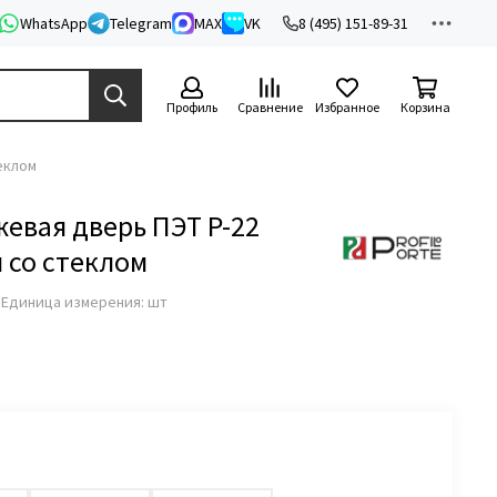
WhatsApp
Telegram
MAX
VK
8 (495) 151-89-31
Профиль
Сравнение
Избранное
Корзина
еклом
евая дверь ПЭТ P-22
 со стеклом
з
Единица измерения: шт