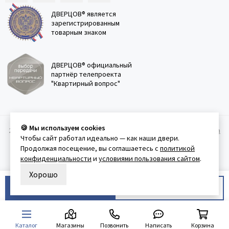
ДВЕРЦОВ® является
зарегистрированным
товарным знаком
ДВЕРЦОВ® официальный
партнёр телепроекта
"Квартирный вопрос"
🍪 Мы используем cookies
2011-2026 © Дверцов.
Карта сайта
Публичная оферта
Политика
Чтобы сайт работал идеально — как наши двери.
конфеденциальности
Условия использования сайта
Продолжая посещение, вы соглашаетесь с
политикой
конфиденциальности
и
условиями пользования сайтом
.
Хорошо
В корзину
Купить в 1 клик
Каталог
Магазины
Позвонить
Написать
Корзина