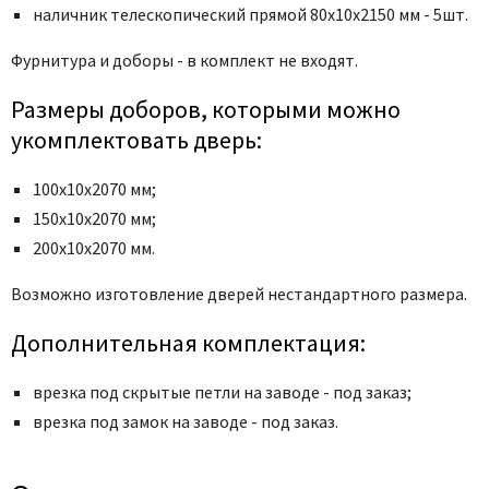
Poseidon
наличник телескопический прямой 80x10x2150 мм - 5шт.
Profil Doors
Фурнитура и доборы - в комплект не входят.
Profilo Porte
Protector
Размеры доборов, которыми можно
Regidoors
укомплектовать дверь:
STR
100х10х2070 мм;
Torex
150х10х2070 мм;
Tupai
200х10х2070 мм.
Uberture
Возможно изготовление дверей нестандартного размера.
Valcomp
Venezia Unique
Дополнительная комплектация:
Verum
врезка под скрытые петли на заводе - под заказ;
Viporte
врезка под замок на заводе - под заказ.
Zadoor