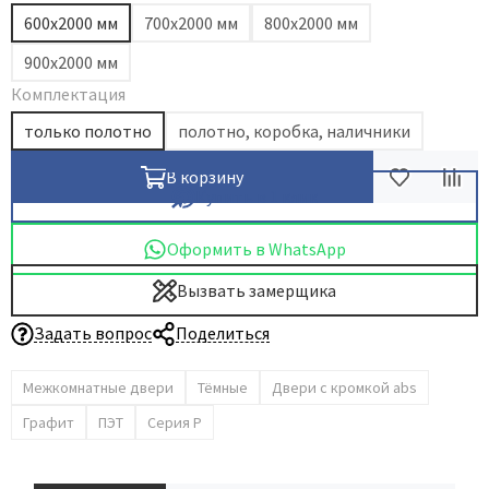
600х2000 мм
700х2000 мм
800х2000 мм
Dircode
900х2000 мм
Eclisse
Комплектация
El Porta
Fantom
только полотно
полотно, коробка, наличники
Fimet
В корзину
Fratelli Cattini
Купить в 1 клик
Fuaro
Оформить в WhatsApp
GlassTur
Вызвать замерщика
Griffwerk
Hausdoors
Задать вопрос
Поделиться
HSU
Межкомнатные двери
Тёмные
Двери с кромкой abs
Kapelli
Графит
ПЭТ
Серия P
Krona Koblenz
Komfort Doors