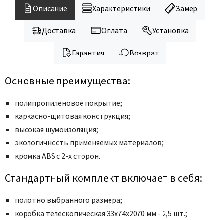
Legend
Описание
Характеристики
Замер
LiGa
Line Doors
Доставка
Оплата
Установка
Lockstyle
Гарантия
Возврат
Luxor
Miksal
Основные преимущества:
Milyana
полипропиленовое покрытие;
Morelli
каркасно-щитовая конструкция;
Ofram
высокая шумоизоляция;
Optima Porte
экологичность применяемых материалов;
Oro - Oro
кромка ABS с 2-х сторон.
Philips
Стандартный комплект включает в себя:
Porta Di Parma
Porte Vista
полотно выбранного размера;
Portika
коробка телескопическая 33x74x2070 мм - 2,5 шт.;