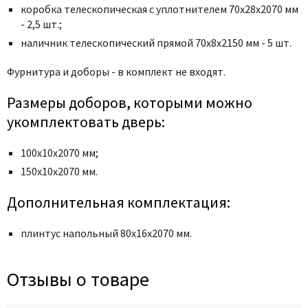
Poseidon
коробка телескопическая с уплотнителем 70x28x2070 мм
Profil Doors
- 2,5 шт.;
наличник телескопический прямой 70x8x2150 мм - 5 шт.
Profilo Porte
Protector
Фурнитура и доборы - в комплект не входят.
Regidoors
Размеры доборов, которыми можно
STR
укомплектовать дверь:
Torex
Tupai
100х10х2070 мм;
Uberture
150х10х2070 мм.
Valcomp
Дополнительная комплектация:
Venezia Unique
Verum
плинтус напольный 80х16х2070 мм.
Viporte
Zadoor
Отзывы о товаре