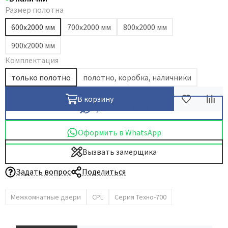
Размер полотна
Dircode
600х2000 мм
700х2000 мм
800х2000 мм
Eclisse
El Porta
900х2000 мм
Комплектация
Fantom
Fimet
только полотно
полотно, коробка, наличники
Fratelli Cattini
В корзину
Fuaro
Купить в 1 клик
GlassTur
Оформить в WhatsApp
Griffwerk
Вызвать замерщика
Hausdoors
HSU
Задать вопрос
Поделиться
Kapelli
Межкомнатные двери
CPL
Серия Техно-700
Krona Koblenz
Komfort Doors