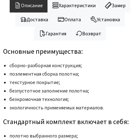
Legend
Описание
Характеристики
Замер
LiGa
Line Doors
Доставка
Оплата
Установка
Lockstyle
Гарантия
Возврат
Luxor
Miksal
Основные преимущества:
Milyana
сборно-разборная конструкция;
Morelli
поэлементная сборка полотна;
Ofram
текстурное покрытие;
Optima Porte
безпустотное заполнение полотна;
Oro - Oro
безкромочная технология;
Philips
экологичность применяемых материалов.
Porta Di Parma
Стандартный комплект включает в себя:
Porte Vista
Portika
полотно выбранного размера;