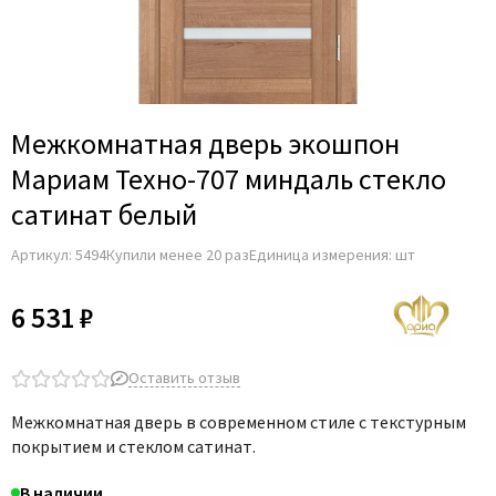
Adden Bau
AGB
Albero
Aldeghi Luigi
Межкомнатная дверь экошпон
Alvero
Мариам Техно-707 миндаль стекло
Archie
сатинат белый
Armadillo
Артикул:
5494
Купили менее 20 раз
Единица измерения: шт
Aurum Doors
Belwooddoors
6 531 ₽
Bravo
Brandoors
Оставить отзыв
Bussare
Межкомнатная дверь в современном стиле с текстурным
Comaglio
покрытием и стеклом сатинат.
Comit
В наличии
Covali