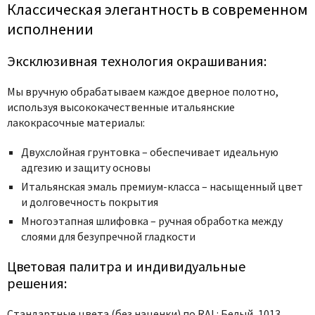
Poseidon
Классическая элегантность в современном
Profil Doors
исполнении
Profilo Porte
Эксклюзивная технология окрашивания:
Protector
Regidoors
Мы вручную обрабатываем каждое дверное полотно,
используя высококачественные итальянские
STR
лакокрасочные материалы:
Torex
Tupai
Двухслойная грунтовка – обеспечивает идеальную
адгезию и защиту основы
Uberture
Итальянская эмаль премиум-класса – насыщенный цвет
Valcomp
и долговечность покрытия
Venezia Unique
Многоэтапная шлифовка – ручная обработка между
Verum
слоями для безупречной гладкости
Viporte
Цветовая палитра и индивидуальные
Zadoor
решения:
Стандартные цвета (без наценки) по RAL: Белый, 1013,