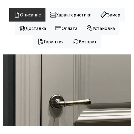
Legend
LiGa
Описание
Характеристики
Замер
Line Doors
Lockstyle
Доставка
Оплата
Установка
Luxor
Гарантия
Возврат
Miksal
Milyana
Morelli
Ofram
Optima Porte
Oro - Oro
Philips
Porta Di Parma
Porte Vista
Portika