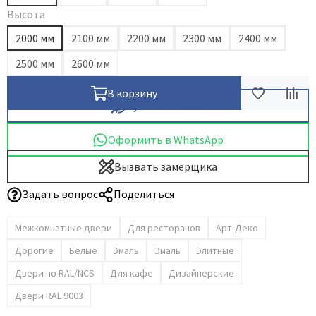
Высота
Dircode
2000 мм
2100 мм
2200 мм
2300 мм
2400 мм
Eclisse
El Porta
2500 мм
2600 мм
Fantom
В корзину
Fimet
Купить в 1 клик
Fratelli Cattini
Оформить в WhatsApp
Fuaro
Вызвать замерщика
GlassTur
Griffwerk
Задать вопрос
Поделиться
Hausdoors
Межкомнатные двери
Для ресторанов
Арт-Деко
HSU
Дорогие
Белые
Эмаль
Эмаль
Элитные
Kapelli
Двери по RAL/NCS
Для кафе
Дизайнерские
Krona Koblenz
Komfort Doors
Двери RAL 9003