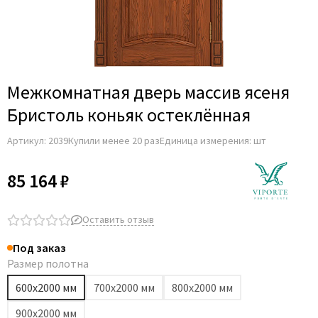
Adden Bau
AGB
Albero
Aldeghi Luigi
Межкомнатная дверь массив ясеня
Alvero
Бристоль коньяк остеклённая
Archie
Артикул:
2039
Купили менее 20 раз
Единица измерения: шт
Armadillo
Aurum Doors
85 164 ₽
Belwooddoors
Bravo
Оставить отзыв
Brandoors
Под заказ
Bussare
Размер полотна
Comaglio
600х2000 мм
700х2000 мм
800х2000 мм
Comit
900х2000 мм
Covali