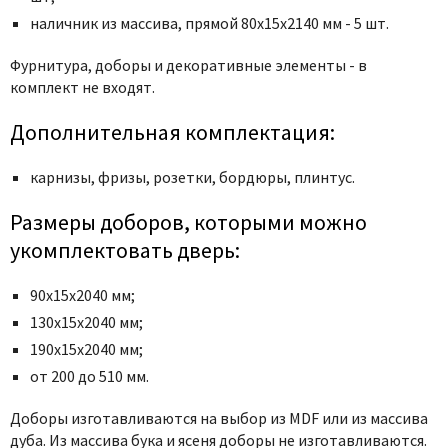
Poseidon
наличник из массива, прямой 80x15x2140 мм - 5 шт.
Profil Doors
Profilo Porte
Фурнитура, доборы и декоративные элементы - в
комплект не входят.
Protector
Regidoors
Дополнительная комплектация:
STR
карнизы, фризы, розетки, бордюры, плинтус.
Torex
Tupai
Размеры доборов, которыми можно
Uberture
укомплектовать дверь:
Valcomp
90х15х2040 мм;
Venezia Unique
130х15х2040 мм;
Verum
190х15х2040 мм;
Viporte
от 200 до 510 мм.
Zadoor
Доборы изготавливаются на выбор из MDF или из массива
дуба. Из массива бука и ясеня доборы не изготавливаются.