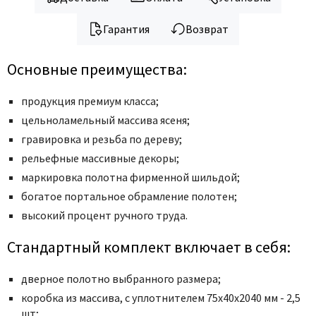
Legend
LiGa
Гарантия
Возврат
Line Doors
Lockstyle
Основные преимущества:
Luxor
продукция премиум класса;
Miksal
цельноламельный массива ясеня;
Milyana
гравировка и резьба по дереву;
Morelli
рельефные массивные декоры;
Ofram
маркировка полотна фирменной шильдой;
Optima Porte
богатое портальное обрамление полотен;
Oro - Oro
высокий процент ручного труда.
Philips
Стандартный комплект включает в себя:
Porta Di Parma
Porte Vista
дверное полотно выбранного размера;
Portika
коробка из массива, с уплотнителем 75x40x2040 мм - 2,5
шт;