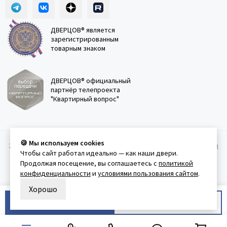
ДВЕРЦОВ® является
зарегистрированным
товарным знаком
ДВЕРЦОВ® официальный
партнёр телепроекта
"Квартирный вопрос"
🍪 Мы используем cookies
2011-2026 © Дверцов.
Карта сайта
Публичная оферта
Политика
Чтобы сайт работал идеально — как наши двери.
конфеденциальности
Условия использования сайта
Продолжая посещение, вы соглашаетесь с
политикой
конфиденциальности
и
условиями пользования сайтом
.
Хорошо
В корзину
Купить в 1 клик