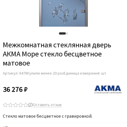
Adden Bau
AGB
Albero
Aldeghi Luigi
Alvero
Межкомнатная стеклянная дверь
Archie
АКМА Море стекло бесцветное
Armadillo
матовое
Aurum Doors
Артикул:
8478
Купили менее 20 раз
Единица измерения: шт
Belwooddoors
Bravo
36 276 ₽
Brandoors
Bussare
Оставить отзыв
Comaglio
Стекло матовое бесцветное с гравировкой.
Comit
Covali