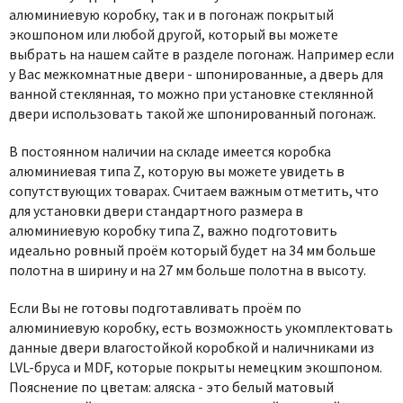
Poseidon
алюминиевую коробку, так и в погонаж покрытый
Profil Doors
экошпоном или любой другой, который вы можете
выбрать на нашем сайте в разделе погонаж. Например если
Profilo Porte
у Вас межкомнатные двери - шпонированные, а дверь для
Protector
ванной стеклянная, то можно при установке стеклянной
Regidoors
двери использовать такой же шпонированный погонаж.
STR
В постоянном наличии на складе имеется коробка
Torex
алюминиевая типа Z, которую вы можете увидеть в
сопутствующих товарах. Считаем важным отметить, что
Tupai
для установки двери стандартного размера в
Uberture
алюминиевую коробку типа Z, важно подготовить
Valcomp
идеально ровный проём который будет на 34 мм больше
полотна в ширину и на 27 мм больше полотна в высоту.
Venezia Unique
Verum
Если Вы не готовы подготавливать проём по
Viporte
алюминиевую коробку, есть возможность укомплектовать
данные двери влагостойкой коробкой и наличниками из
Zadoor
LVL-бруса и MDF, которые покрыты немецким экошпоном.
Пояснение по цветам: аляска - это белый матовый