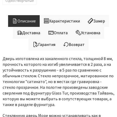
Legend
Одностворчатые
LiGa
Line Doors
Описание
Характеристики
Замер
Lockstyle
Luxor
Доставка
Оплата
Установка
Miksal
Гарантия
Возврат
Milyana
Morelli
Дверь изготовлена из закаленного стекла, толщиной 8 мм,
Ofram
прочность которого на изгиб увеличивается в 2 раза, а на
устойчивость к разрушению - в 5 раз по сравнению с
Optima Porte
обычным стеклом. Стекло непрозрачное, матированное по
Oro - Oro
технологии "сатинато", но в местах где гравировка -
Philips
стекло прозрачное. На полотне произведены заводские
сверления под фурнитуру Glass Tur, производства Тайвань,
Porta Di Parma
которую вы можете выбрать в сопутствующих товарах, а
Porte Vista
также в разделе фурнитура.
Portika
Стеклянную дверь Море можно устанавливать как в