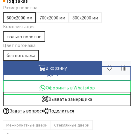
Под заказ
Размер полотна
Dircode
Eclisse
600х2000 мм
700х2000 мм
800х2000 мм
Комплектация
El Porta
Fantom
только полотно
Fimet
Цвет погонажа
Fratelli Cattini
без погонажа
Fuaro
В корзину
GlassTur
Купить в 1 клик
Griffwerk
Оформить в WhatsApp
Hausdoors
HSU
Вызвать замерщика
Kapelli
Задать вопрос
Поделиться
Krona Koblenz
Межкомнатные двери
Стеклянные двери
Komfort Doors