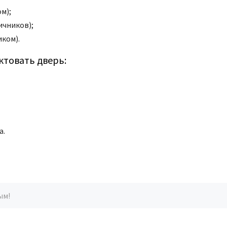
м);
ичников);
иком).
товать дверь:
а.
ым!