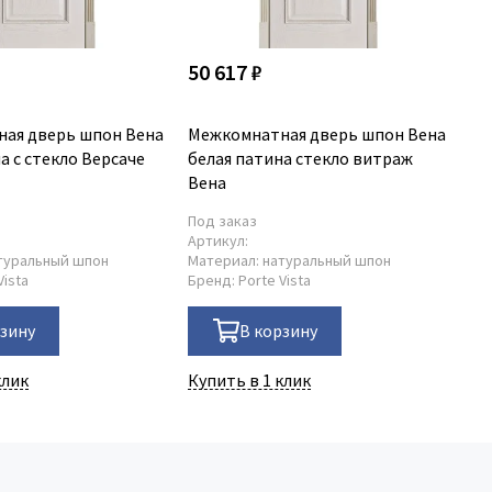
50 617 ₽
34
ая дверь шпон Вена
Межкомнатная дверь шпон Вена
Ме
а с стекло Версаче
белая патина стекло витраж
ко
Вена
Под заказ
По
Артикул:
Ар
туральный шпон
Материал:
натуральный шпон
Ма
Vista
Бренд:
Porte Vista
Бр
рзину
В корзину
клик
Купить в 1 клик
Ку