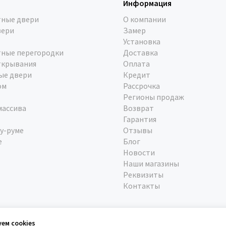
Информация
ные двери
О компании
вери
Замер
Установка
ные перегородки
Доставка
ткрывания
Оплата
ые двери
Кредит
ом
Рассрочка
Регионы продаж
массива
Возврат
Гарантия
у-руме
Отзывы
е
Блог
Новости
Наши магазины
Реквизиты
Контакты
уем cookies