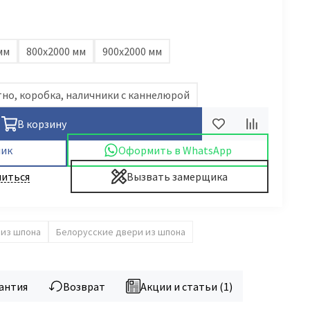
мм
800х2000 мм
900х2000 мм
но, коробка, наличники с каннелюрой
В корзину
лик
Оформить в WhatsApp
иться
Вызвать замерщика
 из шпона
Белорусские двери из шпона
антия
Возврат
Акции и статьи (1)