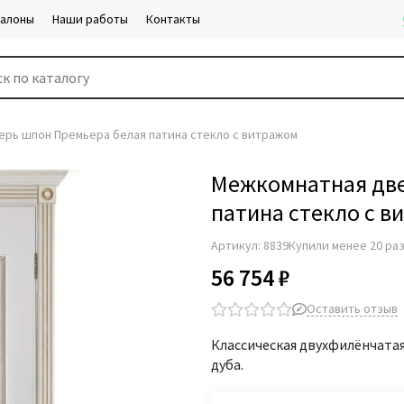
салоны
Наши работы
Контакты
рь шпон Премьера белая патина стекло с витражом
Межкомнатная две
патина стекло с в
Артикул:
8839
Купили менее 20 ра
56 754 ₽
Оставить отзыв
Классическая двухфилёнчатая
дуба.