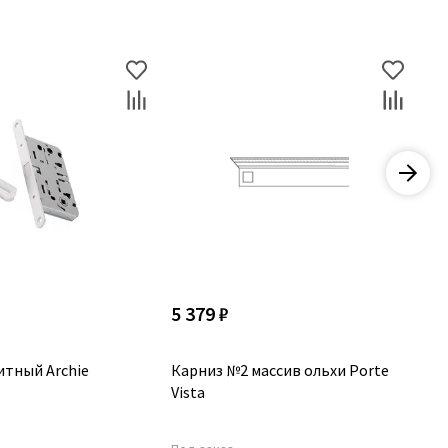
5 379 ₽
2 
итный Archie
Карниз №2 массив ольхи Porte
Ка
Vista
Vi