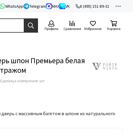
WhatsApp
Telegram
MAX
VK
8 (495) 151-89-31
Профиль
Сравнение
Избранное
Корзина
рь шпон Премьера белая
итражом
з
Единица измерения: шт
 дверь с массивным багетом в шпоне из натурального