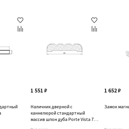
1 551 ₽
1 652 ₽
ндартный
Наличник дверной с
Замок магн
a
каннелюрой стандартный
массив шпон дуба Porte Vista 70
мм