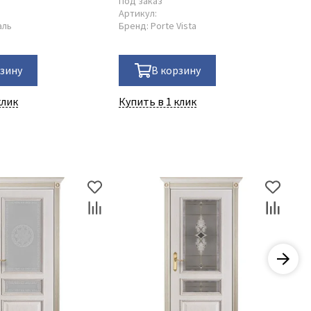
Под заказ
По
Артикул:
Ар
аль
Бренд:
Porte Vista
Бр
рзину
В корзину
клик
Купить в 1 клик
Ку