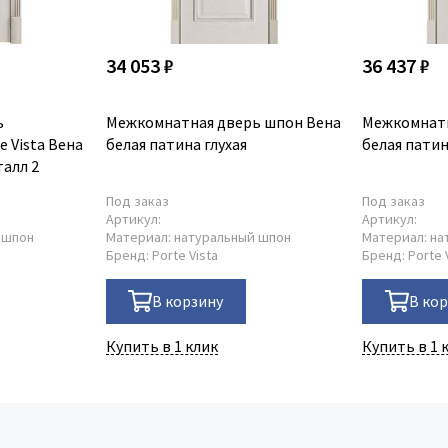
34 053 ₽
36 437 ₽
ь
Межкомнатная дверь шпон Вена
Межкомнатн
 Vista Вена
белая патина глухая
белая патин
алл 2
Под заказ
Под заказ
Артикул:
Артикул:
 шпон
Материал:
натуральный шпон
Материал:
на
Бренд:
Porte Vista
Бренд:
Porte 
В корзину
В ко
Купить в 1 клик
Купить в 1 