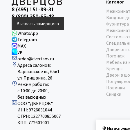
Каталог
8 (495) 151-89-31
Межкомнат
8 (800) 350-65-48
Входные д
Вызвать замерщика
Фурнитура
Межкомнат
WhatsApp
Системы о
Telegram
Специальн
MAX
Двери опт
VK
Погонаж
order@dvertsov.ru
Мебель из 
Адреса салонов:
Бренды
Варшавское ш., 65к1
Двери в шо
ул. Пришвина, 26
Популярно
Режим работы:
Новинки
с 10:00 до 20:00,
Скидки
без выходных
ООО "ДВЕРЦОВ"
ИНН: 9726031044
ОГРН: 1227700855007
КПП: 772601001
🍪 Мы использ