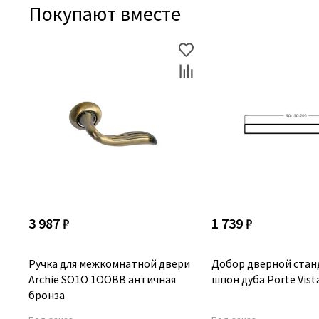
Покупают вместе
3 987 ₽
1 739 ₽
Ручка для межкомнатной двери
Добор дверной ста
Archie SO1O 1OOBB античная
шпон дуба Porte Vist
бронза