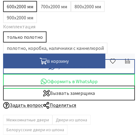
600х2000 мм
700х2000 мм
800х2000 мм
Dircode
900х2000 мм
Eclisse
Комплектация
El Porta
Fantom
только полотно
Fimet
полотно, коробка, наличники с каннелюрой
Fratelli Cattini
В корзину
Fuaro
Купить в 1 клик
GlassTur
Оформить в WhatsApp
Griffwerk
Hausdoors
Вызвать замерщика
HSU
Задать вопрос
Поделиться
Kapelli
Krona Koblenz
Межкомнатные двери
Двери из шпона
Komfort Doors
Белорусские двери из шпона