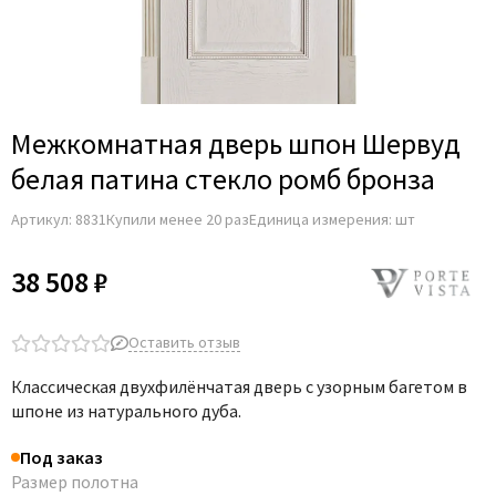
Adden Bau
AGB
Albero
Aldeghi Luigi
Межкомнатная дверь шпон Шервуд
Alvero
белая патина стекло ромб бронза
Archie
Артикул:
8831
Купили менее 20 раз
Единица измерения: шт
Armadillo
Aurum Doors
38 508 ₽
Belwooddoors
Bravo
Оставить отзыв
Brandoors
Классическая двухфилёнчатая дверь с узорным багетом в
Bussare
шпоне из натурального дуба.
Comaglio
Под заказ
Comit
Размер полотна
Covali