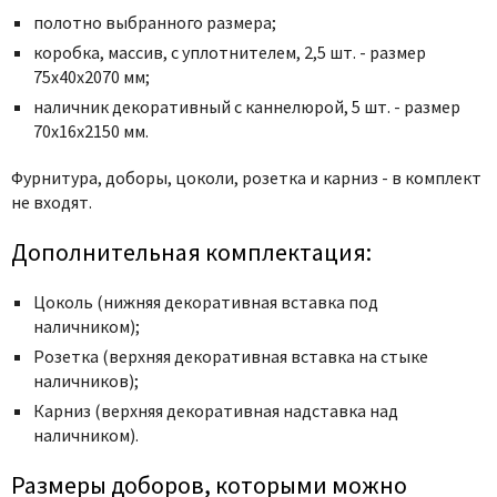
Poseidon
полотно выбранного размера;
Profil Doors
коробка, массив, с уплотнителем, 2,5 шт. - размер
Profilo Porte
75x40x2070 мм;
Protector
наличник декоративный с каннелюрой, 5 шт. - размер
70x16x2150 мм.
Regidoors
STR
Фурнитура, доборы, цоколи, розетка и карниз - в комплект
не входят.
Torex
Tupai
Дополнительная комплектация:
Uberture
Цоколь (нижняя декоративная вставка под
Valcomp
наличником);
Venezia Unique
Розетка (верхняя декоративная вставка на стыке
Verum
наличников);
Viporte
Карниз (верхняя декоративная надставка над
наличником).
Zadoor
Размеры доборов, которыми можно