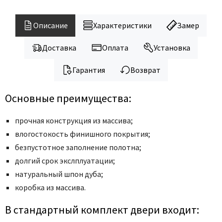
Legend
LiGa
Описание
Характеристики
Замер
Line Doors
Lockstyle
Доставка
Оплата
Установка
Luxor
Гарантия
Возврат
Miksal
Milyana
Основные преимущества:
Morelli
Ofram
прочная конструкция из массива;
влогостокость финишного покрытия;
Optima Porte
безпустотное заполнение полотна;
Oro - Oro
долгий срок экслплуатации;
Philips
натуральный шпон дуба;
Porta Di Parma
коробка из массива.
Porte Vista
В стандартный комплект двери входит:
Portika