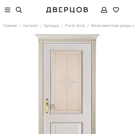
Бренды
Все товары
Главная
Каталог
Бренды
Porte Vista
Межкомнатная дверь ш
АКМА
АСД
Владимирские двери
Дверцов
Дворецкий
Мариам
ОКА
Покрова
Сити Дорс
Текона
Ульяновские
Шейл Дорс