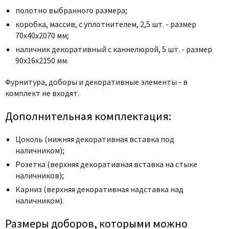
Poseidon
полотно выбранного размера;
Profil Doors
коробка, массив, с уплотнителем, 2,5 шт. - размер
Profilo Porte
70x40x2070 мм;
Protector
наличник декоративный с каннелюрой, 5 шт. - размер
90x16x2150 мм.
Regidoors
STR
Фурнитура, доборы и декоративные элементы - в
комплект не входят.
Torex
Tupai
Дополнительная комплектация:
Uberture
Цоколь (нижняя декоративная вставка под
Valcomp
наличником);
Venezia Unique
Розетка (верхняя декоративная вставка на стыке
Verum
наличников);
Viporte
Карниз (верхняя декоративная надставка над
наличником).
Zadoor
Размеры доборов, которыми можно