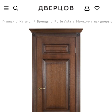
Бренды
Все товары
Главная
Каталог
Бренды
Porte Vista
Межкомнатная дверь ш
АКМА
АСД
Владимирские двери
Дверцов
Дворецкий
Мариам
ОКА
Покрова
Сити Дорс
Текона
Ульяновские
Шейл Дорс