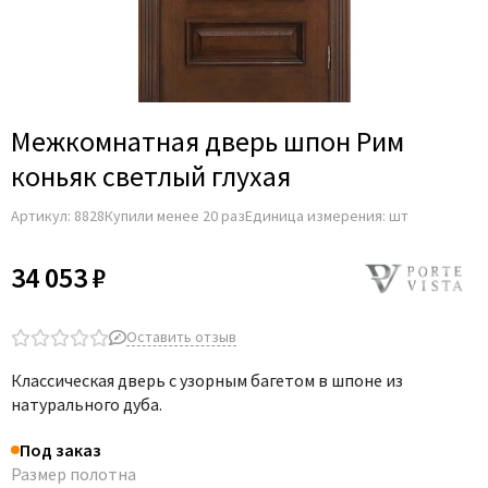
Adden Bau
AGB
Albero
Aldeghi Luigi
Межкомнатная дверь шпон Рим
Alvero
коньяк светлый глухая
Archie
Артикул:
8828
Купили менее 20 раз
Единица измерения: шт
Armadillo
Aurum Doors
34 053 ₽
Belwooddoors
Bravo
Оставить отзыв
Brandoors
Классическая дверь с узорным багетом в шпоне из
Bussare
натурального дуба.
Comaglio
Под заказ
Comit
Размер полотна
Covali