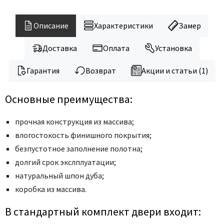
Legend
LiGa
Описание
Характеристики
Замер
Line Doors
Lockstyle
Доставка
Оплата
Установка
Luxor
Гарантия
Возврат
Акции и статьи (1)
Miksal
Milyana
Основные преимущества:
Morelli
Ofram
прочная конструкция из массива;
влогостокость финишного покрытия;
Optima Porte
безпустотное заполнение полотна;
Oro - Oro
долгий срок экслплуатации;
Philips
натуральный шпон дуба;
Porta Di Parma
коробка из массива.
Porte Vista
В стандартный комплект двери входит:
Portika