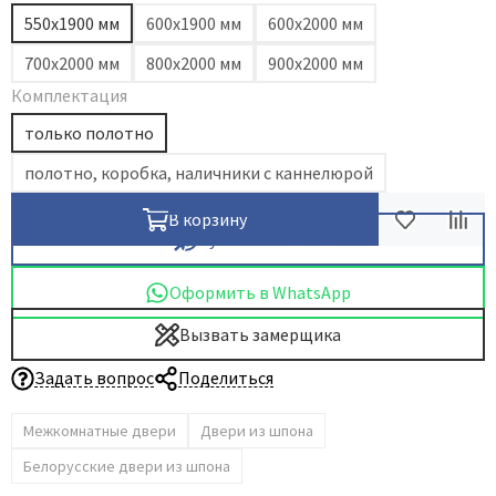
550х1900 мм
600х1900 мм
600х2000 мм
Dircode
700х2000 мм
800х2000 мм
900х2000 мм
Eclisse
Комплектация
El Porta
Fantom
только полотно
Fimet
полотно, коробка, наличники с каннелюрой
Fratelli Cattini
В корзину
Fuaro
Купить в 1 клик
GlassTur
Оформить в WhatsApp
Griffwerk
Hausdoors
Вызвать замерщика
HSU
Задать вопрос
Поделиться
Kapelli
Krona Koblenz
Межкомнатные двери
Двери из шпона
Komfort Doors
Белорусские двери из шпона