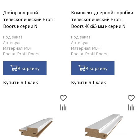
Profil Doors
Добор дверной
Комплект дверной коробки
Profilo Porte
телескопический Profil
телескопический Profil
Doors к серии N
Doors 46x85 мм к серии N
Uberture
Владимирский погонаж
Под заказ
Под заказ
Артикул:
Артикул:
Погонаж экошпон Zadoor
Материал:
MDF
Материал:
MDF
Бренд:
Profil Doors
Бренд:
Profil Doors
В корзину
В корзину
Купить в 1 клик
Купить в 1 клик