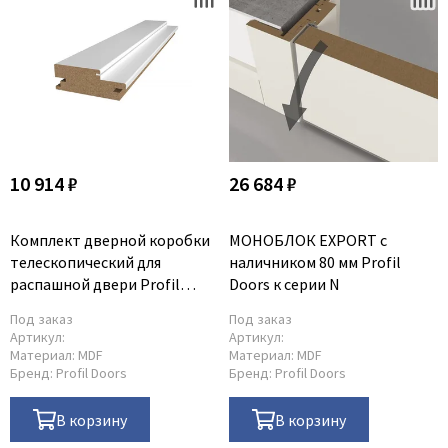
10 914 ₽
26 684 ₽
Комплект дверной коробки
МОНОБЛОК EXPORT с
телескопический для
наличником 80 мм Profil
распашной двери Profil
Doors к серии N
Doors 46x127 мм к серии N
Под заказ
Под заказ
Артикул:
Артикул:
Материал:
MDF
Материал:
MDF
Бренд:
Profil Doors
Бренд:
Profil Doors
В корзину
В корзину