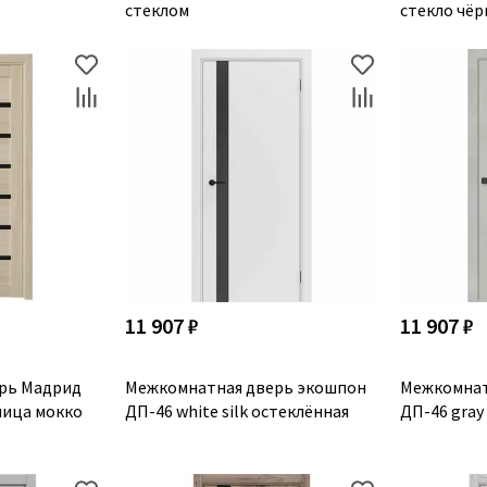
стеклом
стекло чёр
11 907 ₽
11 907 ₽
рь Мадрид
Межкомнатная дверь экошпон
Межкомнат
ница мокко
ДП-46 white silk остеклённая
ДП-46 gray