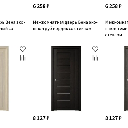
6 258 ₽
6 258 ₽
ь Вена эко-
Межкомнатная дверь Вена эко-
Межкомнат
ный со
шпон дуб нордик со стеклом
шпон тёмн
стеклом
8 127 ₽
8 127 ₽