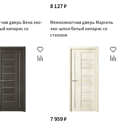
8 127 ₽
ная дверь Вена эко-
Межкомнатная дверь Марсель
ый кипарис со
эко-шпон белый кипарис со
стеклом
7 959 ₽