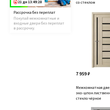
21 дн 13:49:27
со стеклом
эмалекс белый
0
эмалекс серый
0
Рассрочка без переплат
ясень перламутровый
15
Покупай межкомнатные и
ясень светлый
15
входные двери без переплат
ясень серебристый
15
в рассрочку.
ясень тёмный
15
7 959 ₽
Межкомнатная две
эко-шпон листвен
стекло чёрное