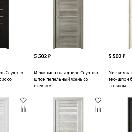
5 502 ₽
5 502 ₽
ь Сеул эко-
Межкомнатная дверь Сеул эко-
Межкомнат
ис со
шпон пепельный ясень со
эко-шпон б
стеклом
стеклом