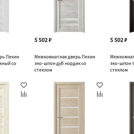
5 502 ₽
5 502 ₽
рь Пекин
Межкомнатная дверь Пекин
Межкомнат
жный со
эко-шпон дуб нордик со
эко-шпон 
стеклом
стеклом