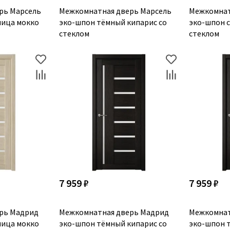
рь Марсель
Межкомнатная дверь Марсель
Межкомнат
ница мокко
эко-шпон тёмный кипарис со
эко-шпон с
стеклом
стеклом
7 959 ₽
7 959 ₽
рь Мадрид
Межкомнатная дверь Мадрид
Межкомнат
ница мокко
эко-шпон тёмный кипарис со
эко-шпон 