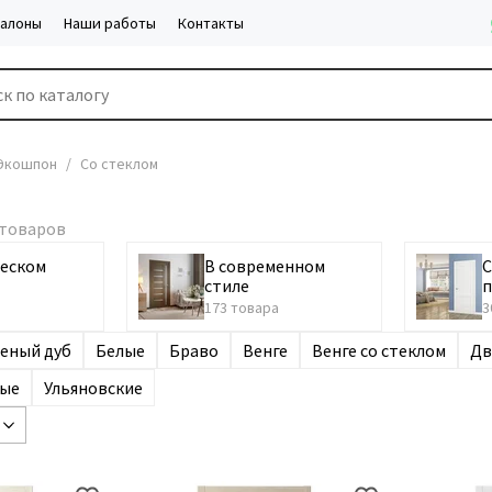
салоны
Наши работы
Контакты
Экошпон
Cо стеклом
ческом
В современном
стиле
173 товара
3
еный дуб
Белые
Браво
Венге
Венге со стеклом
Дв
ые
Ульяновские