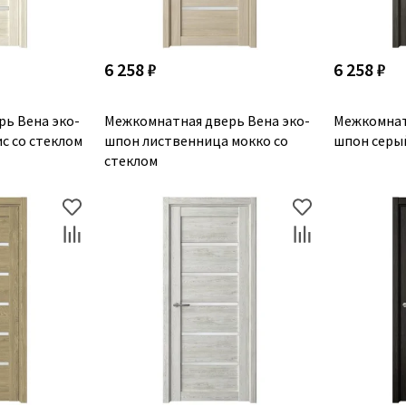
6 258 ₽
6 258 ₽
ь Вена эко-
Межкомнатная дверь Вена эко-
Межкомнат
с со стеклом
шпон лиственница мокко со
шпон серый
стеклом