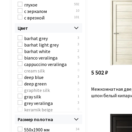
глухое
592
с зеркалом
10
с врезкой
101
Цвет
barhat grey
3
barhat light grey
3
barhat white
2
bianco veralinga
5
cappuccino veralinga
5
cream silk
0
5 502 ₽
deep blue
3
deep green
3
Межкомнатная двер
graphite silk
0
шпон белый кипари
gray silk
1
grey veralinga
3
keramik beige
0
keramik valse
0
Размер полотна
look art
2
nordic oak
4
550x1900 мм
34