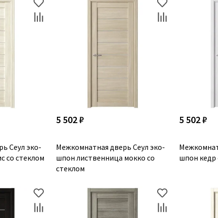
5 502 ₽
5 502 ₽
ь Сеул эко-
Межкомнатная дверь Сеул эко-
Межкомнат
с со стеклом
шпон лиственница мокко со
шпон кедр
стеклом