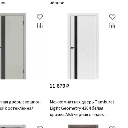
ное
чёрное
11 679 ₽
ная дверь экошпон
Межкомнатная дверь Tamburat
 silk остеклённая
Light Geometry 4304 белая
кромка ABS чёрная стекло
чёрное