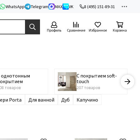
WhatsApp
Telegram
MAX
VK
8 (495) 151-89-31
Профиль
Сравнение
Избранное
Корзина
С однотонным
С покрытием soft-
покрытием
touch
08 товаров
207 товаров
ери Porta
Для ванной
Дуб
Капучино