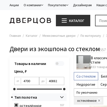
Акции
О компании
Покупателю
Дизайнерам
Наши 
КАТАЛОГ
Главная
Каталог
Межкомнатные двери
По материалу
Двери из экошпона со стеклом
В класси
стиле
Товары в наличии
833 товара
Цена, ₽
Cо стеклом
Бел
от
до
Недорогие
Сер
Тип полотна
остеклённое
остеклённое
557