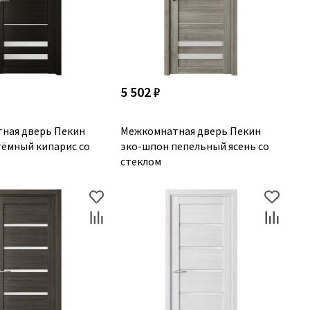
5 502 ₽
ная дверь Пекин
Межкомнатная дверь Пекин
тёмный кипарис со
эко-шпон пепельный ясень со
стеклом