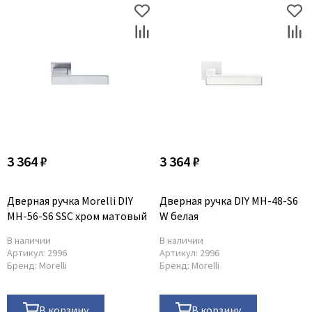
Poseidon
Profil Doors
Profilo Porte
Protector
Regidoors
STR
Torex
Tupai
3 364 ₽
3 364 ₽
Uberture
Valcomp
Дверная ручка Morelli DIY
Дверная ручка DIY MH-48-S6
Venezia Unique
MH-56-S6 SSC хром матовый
W белая
Verum
В наличии
В наличии
Viporte
Артикул:
2996
Артикул:
2996
Бренд:
Morelli
Бренд:
Morelli
Zadoor
В корзину
В корзину