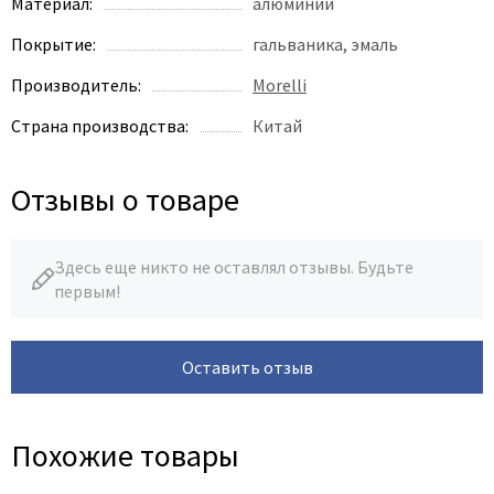
Legend
Материал:
алюминий
LiGa
Покрытие:
гальваника, эмаль
Line Doors
Производитель:
Morelli
Lockstyle
Страна производства:
Китай
Luxor
Miksal
Отзывы о товаре
Milyana
Morelli
Ofram
Здесь еще никто не оставлял отзывы. Будьте
первым!
Optima Porte
Oro - Oro
Philips
Оставить отзыв
Porta Di Parma
Porte Vista
Похожие товары
Portika