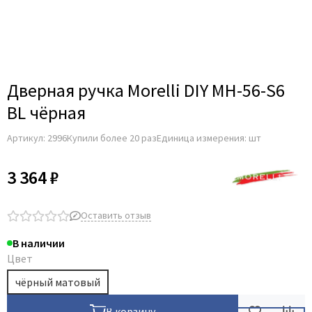
Adden Bau
AGB
Albero
Aldeghi Luigi
Дверная ручка Morelli DIY MH-56-S6
Alvero
BL чёрная
Archie
Артикул:
2996
Купили более 20 раз
Единица измерения: шт
Armadillo
Aurum Doors
3 364 ₽
Belwooddoors
Bravo
Оставить отзыв
Brandoors
В наличии
Bussare
Цвет
Comaglio
чёрный матовый
Comit
Covali
В корзину