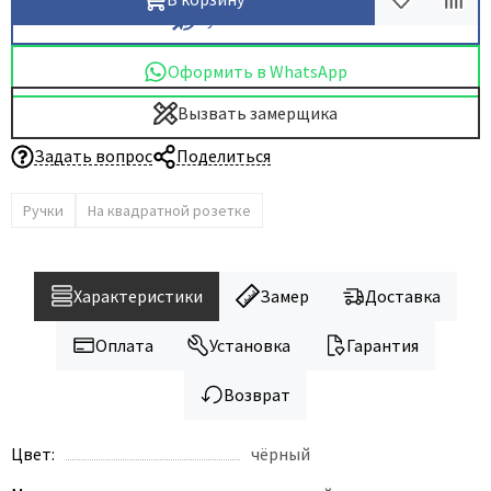
Купить в 1 клик
Dircode
Eclisse
Оформить в WhatsApp
El Porta
Вызвать замерщика
Fantom
Задать вопрос
Поделиться
Fimet
Fratelli Cattini
Ручки
На квадратной розетке
Fuaro
GlassTur
Griffwerk
Характеристики
Замер
Доставка
Hausdoors
Оплата
Установка
Гарантия
HSU
Kapelli
Возврат
Krona Koblenz
Цвет:
чёрный
Komfort Doors