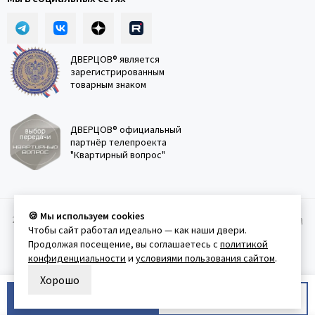
ДВЕРЦОВ® является
зарегистрированным
товарным знаком
ДВЕРЦОВ® официальный
партнёр телепроекта
"Квартирный вопрос"
🍪 Мы используем cookies
2011-2026 © Дверцов.
Карта сайта
Публичная оферта
Политика
Чтобы сайт работал идеально — как наши двери.
конфеденциальности
Условия использования сайта
Продолжая посещение, вы соглашаетесь с
политикой
конфиденциальности
и
условиями пользования сайтом
.
Хорошо
В корзину
Купить в 1 клик