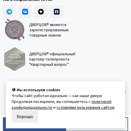
ДВЕРЦОВ® является
зарегистрированным
товарным знаком
ДВЕРЦОВ® официальный
партнёр телепроекта
"Квартирный вопрос"
🍪 Мы используем cookies
2011-2026 © Дверцов.
Карта сайта
Публичная оферта
Политика
Чтобы сайт работал идеально — как наши двери.
конфеденциальности
Условия использования сайта
Продолжая посещение, вы соглашаетесь с
политикой
конфиденциальности
и
условиями пользования сайтом
.
Хорошо
В корзину
Купить в 1 клик