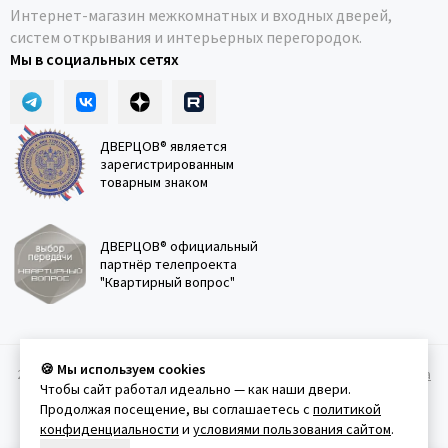
Интернет-магазин межкомнатных и входных дверей,
систем открывания и интерьерных перегородок.
Мы в социальных сетях
ДВЕРЦОВ® является
зарегистрированным
товарным знаком
ДВЕРЦОВ® официальный
партнёр телепроекта
"Квартирный вопрос"
🍪 Мы используем cookies
2011-2026 © Дверцов.
Карта сайта
Публичная оферта
Политика
Чтобы сайт работал идеально — как наши двери.
конфеденциальности
Условия использования сайта
Продолжая посещение, вы соглашаетесь с
политикой
конфиденциальности
и
условиями пользования сайтом
.