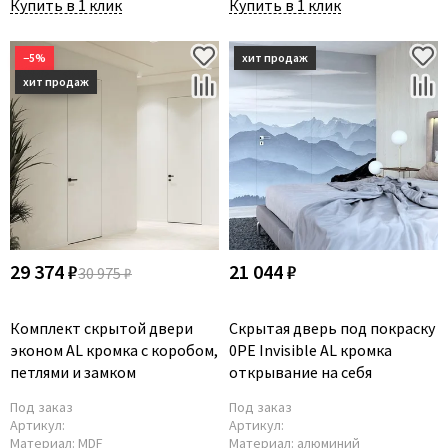
Купить в 1 клик
Купить в 1 клик
−5%
29 374 ₽
21 044 ₽
30 975 ₽
Комплект скрытой двери
Скрытая дверь под покраску
эконом AL кромка с коробом,
0PE Invisible AL кромка
петлями и замком
открывание на себя
Под заказ
Под заказ
Артикул:
Артикул:
Материал:
MDF
Материал:
алюминий