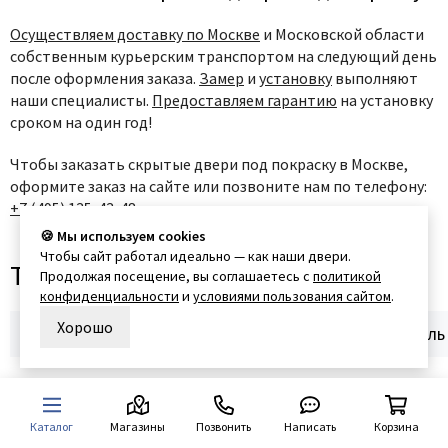
Осуществляем доставку по Москве
и Московской области
собственным курьерским транспортом на следующий день
после оформления заказа.
Замер
и
установку
выполняют
наши специалисты.
Предоставляем гарантию
на установку
сроком на один год!
Чтобы заказать скрытые двери под покраску в Москве,
оформите заказ на сайте или позвоните нам по телефону:
+7 (495) 135-43-48
.
🍪 Мы используем cookies
Чтобы сайт работал идеально — как наши двери.
Также часто ищут
Продолжая посещение, вы соглашаетесь с
политикой
конфиденциальности
и
условиями пользования сайтом
.
Хорошо
Двери из массива
Двери экошпон
Двери эмаль
Ответы на часто задаваемые
Каталог
Магазины
Позвонить
Написать
Корзина
вопросы