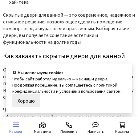
хай-тека.
Скрытые двери для ванной — это современное, надежное и
стильное решение, позволяющее сделать помещение
комфортным, аккуратным и практичным. Выбирая такие
двери, вы получаете сочетание эстетики и
функциональности на долгие годы.
Как заказать скрытые двери для ванной
Осуществляем доставку по Москве
и Московской области
🍪 Мы используем cookies
собственным курьерским транспортом на следующий день
Чтобы сайт работал идеально — как наши двери.
после оформления заказа.
Замер
и
установку
выполняют
Продолжая посещение, вы соглашаетесь с
политикой
наши специалисты.
Предоставляем гарантию
на установку
конфиденциальности
и
условиями пользования сайтом
.
сроком на один год!
Хорошо
Чтобы заказать скрытые двери для ванной в Москве,
оформите заказ на сайте или позвоните нам по телефону:
+7 (495) 135-43-48
.
Каталог
Магазины
Позвонить
Написать
Корзина