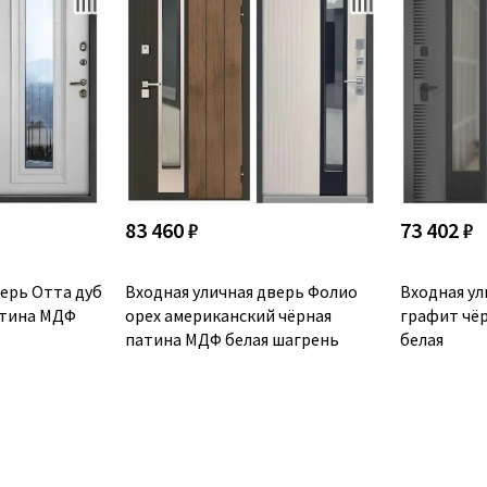
83 460 ₽
73 402 ₽
верь Отта дуб
Входная уличная дверь Фолио
Входная у
атина МДФ
орех американский чёрная
графит чё
патина МДФ белая шагрень
белая