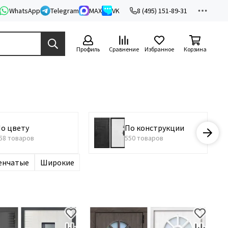
WhatsApp
Telegram
MAX
VK
8 (495) 151-89-31
Профиль
Сравнение
Избранное
Корзина
о цвету
По конструкции
58 товаров
550 товаров
енчатые
Широкие