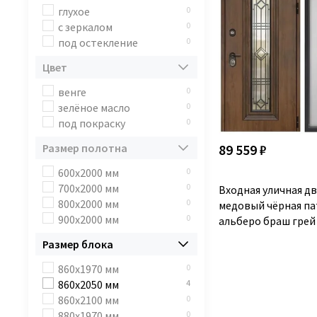
глухое
0
с зеркалом
0
под остекление
0
Цвет
венге
0
зелёное масло
0
под покраску
0
89 559 ₽
Размер полотна
600x2000 мм
0
700x2000 мм
0
Входная уличная д
800x2000 мм
0
медовый чёрная п
900x2000 мм
0
альберо браш грей
Размер блока
860х1970 мм
0
860x2050 мм
4
860х2100 мм
0
880х1970 мм
0