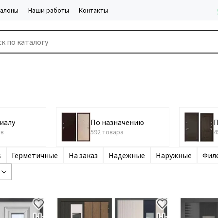
салоны
Наши работы
Контакты
иалу
По назначению
П
ов
592 товара
4
s
Герметичные
На заказ
Надежные
Наружные
Фил