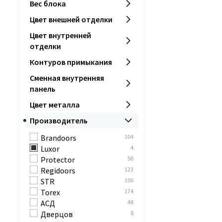
1100х2400 мм
0
Вес блока
1200х2400 мм
0
Цвет внешней отделки
970х2049 мм
0
977х2059 мм
0
Цвет внутренней
1260х2050 мм
0
отделки
960х2340 мм
0
Контуров примыкания
1260х2340 мм
0
Сменная внутренняя
1540х2050 мм
0
панель
1540х2340 мм
0
970х2050 мм
0
Цвет металла
870х2050 мм
0
Производитель
Brandoors
104
Luxor
4
Protector
50
Regidoors
123
STR
100
Torex
174
АСД
48
Дверцов
8