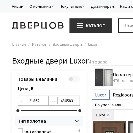
Акции
О компании
Покупателю
Дизайнерам
Наши 
КАТАЛОГ
Главная
Каталог
Входные двери
Luxor
Входные двери Luxor
По матер
Товары в наличии
476 товар
Цена, ₽
Luxor
Regidoor
от
до
Luxor
Тип полотна
остеклённое
4