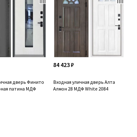
84 423 ₽
личная дверь Финито
Входная уличная дверь Алта
рная патина МДФ
Алмон 28 МДФ White 2084