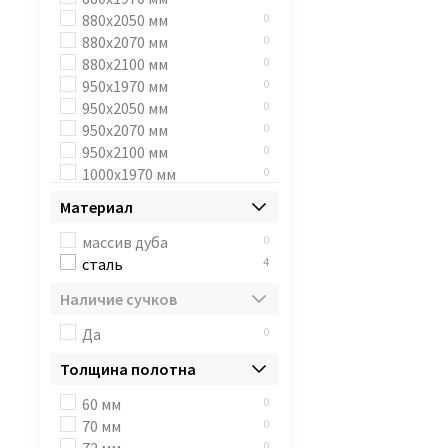
880x2050 мм
0
880x2070 мм
0
880х2100 мм
0
950х1970 мм
0
950x2050 мм
0
950x2070 мм
0
950x2100 мм
0
1000х1970 мм
0
1000х2050 мм
0
Материал
1000х2070 мм
0
1000х2100 мм
0
массив дуба
0
860х2000 мм
0
сталь
4
950х2200 мм
0
Наличие сучков
980х2050 мм
0
885х2050 мм
0
Да
0
965х2050 мм
0
Толщина полотна
950х2070 мм
0
980х2070 мм
0
60 мм
0
957х2040 мм
0
70 мм
0
877х2040 мм
0
0