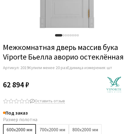
Adden Bau
AGB
Albero
Aldeghi Luigi
Alvero
Межкомнатная дверь массив бука
Archie
Viporte Бьелла аворио остеклённая
Armadillo
Артикул:
2019
Купили менее 20 раз
Единица измерения: шт
Aurum Doors
Belwooddoors
62 894 ₽
Bravo
Brandoors
Оставить отзыв
Bussare
Под заказ
Comaglio
Размер полотна
Comit
600х2000 мм
700х2000 мм
800х2000 мм
Covali