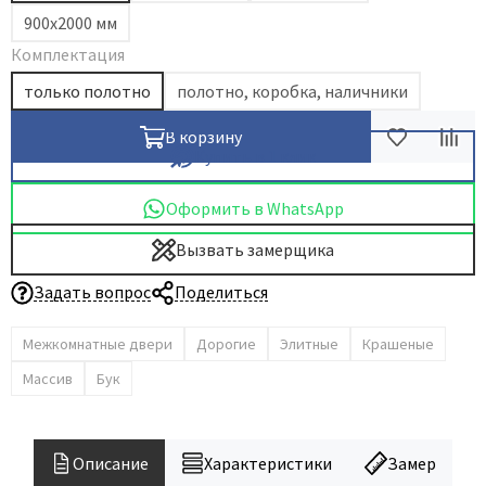
900х2000 мм
Dircode
Комплектация
Eclisse
только полотно
полотно, коробка, наличники
El Porta
Fantom
В корзину
Купить в 1 клик
Fimet
Fratelli Cattini
Оформить в WhatsApp
Fuaro
Вызвать замерщика
GlassTur
Griffwerk
Задать вопрос
Поделиться
Hausdoors
Межкомнатные двери
Дорогие
Элитные
Крашеные
HSU
Массив
Бук
Kapelli
Krona Koblenz
Komfort Doors
Описание
Характеристики
Замер