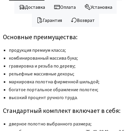
Legend
Доставка
Оплата
Установка
LiGa
Line Doors
Гарантия
Возврат
Lockstyle
Luxor
Основные преимущества:
Miksal
продукция премиум класса;
Milyana
комбинированный массива бука;
Morelli
гравировка и резьба по дереву;
Ofram
рельефные массивные декоры;
Optima Porte
маркировка полотна фирменной шильдой;
Oro - Oro
богатое портальное обрамление полотен;
Philips
высокий процент ручного труда.
Porta Di Parma
Стандартный комплект включает в себя:
Porte Vista
Portika
дверное полотно выбранного размера;