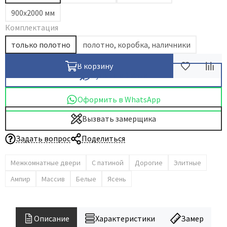
900х2000 мм
Dircode
Комплектация
Eclisse
только полотно
полотно, коробка, наличники
El Porta
Fantom
В корзину
Купить в 1 клик
Fimet
Fratelli Cattini
Оформить в WhatsApp
Fuaro
Вызвать замерщика
GlassTur
Griffwerk
Задать вопрос
Поделиться
Hausdoors
Межкомнатные двери
С патиной
Дорогие
Элитные
HSU
Ампир
Массив
Белые
Ясень
Kapelli
Krona Koblenz
Komfort Doors
Описание
Характеристики
Замер