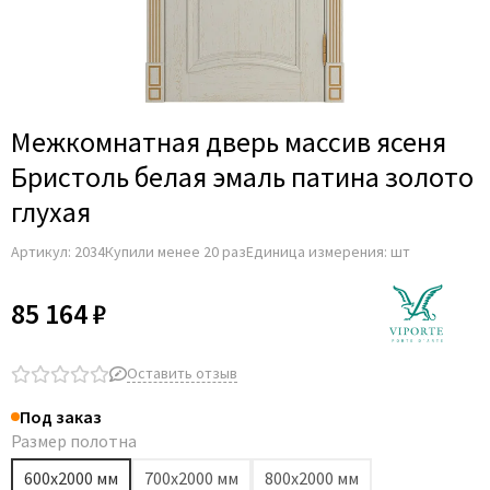
Adden Bau
AGB
Albero
Aldeghi Luigi
Межкомнатная дверь массив ясеня
Alvero
Бристоль белая эмаль патина золото
Archie
глухая
Armadillo
Артикул:
2034
Купили менее 20 раз
Единица измерения: шт
Aurum Doors
Belwooddoors
85 164 ₽
Bravo
Brandoors
Оставить отзыв
Bussare
Под заказ
Comaglio
Размер полотна
Comit
600х2000 мм
700х2000 мм
800х2000 мм
Covali