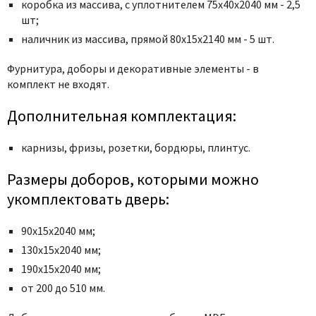
Poseidon
коробка из массива, с уплотнителем 75x40x2040 мм - 2,5
шт;
Profil Doors
наличник из массива, прямой 80x15x2140 мм - 5 шт.
Profilo Porte
Protector
Фурнитура, доборы и декоративные элементы - в
комплект не входят.
Regidoors
STR
Дополнительная комплектация:
Torex
карнизы, фризы, розетки, бордюры, плинтус.
Tupai
Uberture
Размеры доборов, которыми можно
Valcomp
укомплектовать дверь:
Venezia Unique
90х15х2040 мм;
Verum
130х15х2040 мм;
Viporte
190х15х2040 мм;
Zadoor
от 200 до 510 мм.