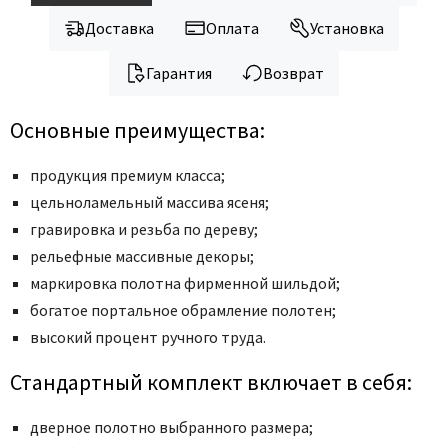
Legend
Доставка
Оплата
Установка
LiGa
Line Doors
Гарантия
Возврат
Lockstyle
Luxor
Основные преимущества:
Miksal
продукция премиум класса;
Milyana
цельноламельный массива ясеня;
Morelli
гравировка и резьба по дереву;
Ofram
рельефные массивные декоры;
Optima Porte
маркировка полотна фирменной шильдой;
Oro - Oro
богатое портальное обрамление полотен;
Philips
высокий процент ручного труда.
Porta Di Parma
Стандартный комплект включает в себя:
Porte Vista
Portika
дверное полотно выбранного размера;