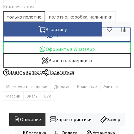
Комплектация
Dircode
только полотно
полотно, коробка, наличники
Eclisse
El Porta
В корзину
Купить в 1 клик
Fantom
Fimet
Оформить в WhatsApp
Fratelli Cattini
Вызвать замерщика
Fuaro
GlassTur
Задать вопрос
Поделиться
Griffwerk
Межкомнатные двери
Дорогие
Крашеные
Элитные
Hausdoors
Массив
Эмаль
Бук
HSU
Kapelli
Krona Koblenz
Описание
Характеристики
Замер
Komfort Doors
Доставка
Оплата
Установка