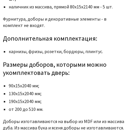
Poseidon
наличник из массива, прямой 80x15x2140 мм - 5 шт.
Profil Doors
Profilo Porte
Фурнитура, доборы и декоративные элементы - в
комплект не входят.
Protector
Regidoors
Дополнительная комплектация:
STR
карнизы, фризы, розетки, бордюры, плинтус.
Torex
Tupai
Размеры доборов, которыми можно
Uberture
укомплектовать дверь:
Valcomp
90х15х2040 мм;
Venezia Unique
130х15х2040 мм;
Verum
190х15х2040 мм;
Viporte
от 200 до 510 мм.
Zadoor
Доборы изготавливаются на выбор из MDF или из массива
дуба. Из массива бука и ясеня доборы не изготавливаются.