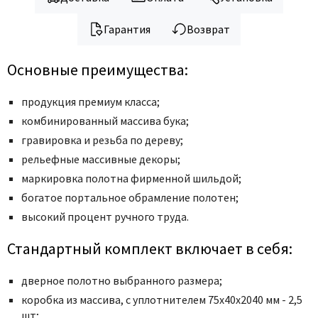
Legend
LiGa
Гарантия
Возврат
Line Doors
Lockstyle
Основные преимущества:
Luxor
продукция премиум класса;
Miksal
комбинированный массива бука;
Milyana
гравировка и резьба по дереву;
Morelli
рельефные массивные декоры;
Ofram
маркировка полотна фирменной шильдой;
Optima Porte
богатое портальное обрамление полотен;
Oro - Oro
высокий процент ручного труда.
Philips
Стандартный комплект включает в себя:
Porta Di Parma
Porte Vista
дверное полотно выбранного размера;
Portika
коробка из массива, с уплотнителем 75x40x2040 мм - 2,5
шт;