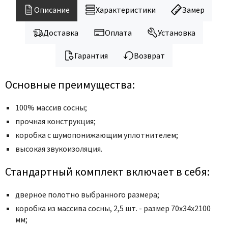
Legend
Описание
Характеристики
Замер
LiGa
Line Doors
Доставка
Оплата
Установка
Lockstyle
Гарантия
Возврат
Luxor
Miksal
Основные преимущества:
Milyana
100% массив сосны;
Morelli
прочная конструкция;
Ofram
коробка с шумопонижающим уплотнителем;
Optima Porte
высокая звукоизоляция.
Oro - Oro
Philips
Стандартный комплект включает в себя:
Porta Di Parma
дверное полотно выбранного размера;
Porte Vista
коробка из массива сосны, 2,5 шт. - размер 70x34x2100
Portika
мм;