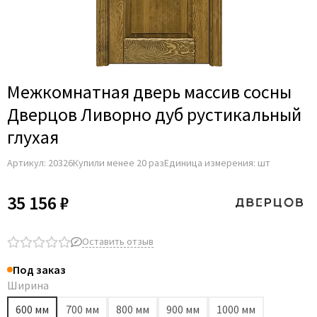
Adden Bau
AGB
Albero
Aldeghi Luigi
Межкомнатная дверь массив сосны
Alvero
Дверцов Ливорно дуб рустикальный
Archie
глухая
Armadillo
Артикул:
20326
Купили менее 20 раз
Единица измерения: шт
Aurum Doors
Belwooddoors
35 156 ₽
Bravo
Brandoors
Оставить отзыв
Bussare
Под заказ
Comaglio
Ширина
Comit
600 мм
700 мм
800 мм
900 мм
1000 мм
Covali