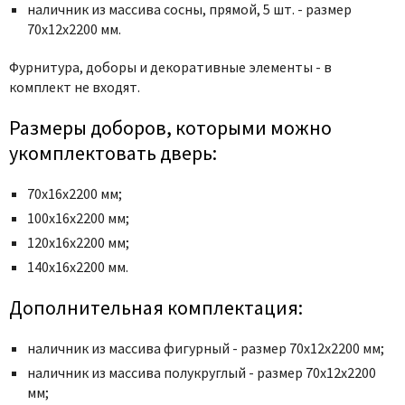
Poseidon
наличник из массива сосны, прямой, 5 шт. - размер
70x12x2200 мм.
Profil Doors
Profilo Porte
Фурнитура, доборы и декоративные элементы - в
Protector
комплект не входят.
Regidoors
Размеры доборов, которыми можно
STR
укомплектовать дверь:
Torex
Tupai
70х16х2200 мм;
100х16х2200 мм;
Uberture
120х16х2200 мм;
Valcomp
140х16х2200 мм.
Venezia Unique
Verum
Дополнительная комплектация:
Viporte
наличник из массива фигурный - размер 70х12х2200 мм;
Zadoor
наличник из массива полукруглый - размер 70х12х2200
мм;