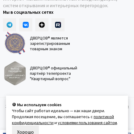
систем открывания и интерьерных перегородок.
Мы в социальных сетях
ДВЕРЦОВ® является
зарегистрированным
товарным знаком
ДВЕРЦОВ® официальный
партнёр телепроекта
"Квартирный вопрос"
🍪 Мы используем cookies
2011-2026 © Дверцов.
Карта сайта
Публичная оферта
Политика
Чтобы сайт работал идеально — как наши двери.
конфеденциальности
Условия использования сайта
Продолжая посещение, вы соглашаетесь с
политикой
конфиденциальности
и
условиями пользования сайтом
.
Хорошо