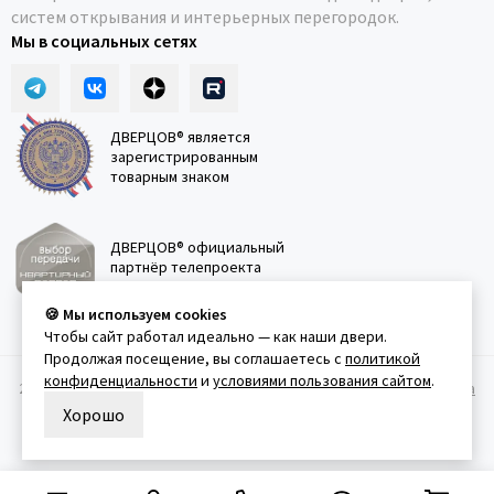
систем открывания и интерьерных перегородок.
Мы в социальных сетях
ДВЕРЦОВ® является
зарегистрированным
товарным знаком
ДВЕРЦОВ® официальный
партнёр телепроекта
"Квартирный вопрос"
🍪 Мы используем cookies
Чтобы сайт работал идеально — как наши двери.
Продолжая посещение, вы соглашаетесь с
политикой
конфиденциальности
и
условиями пользования сайтом
.
2011-2026 © Дверцов.
Карта сайта
Публичная оферта
Политика
конфеденциальности
Условия использования сайта
Хорошо