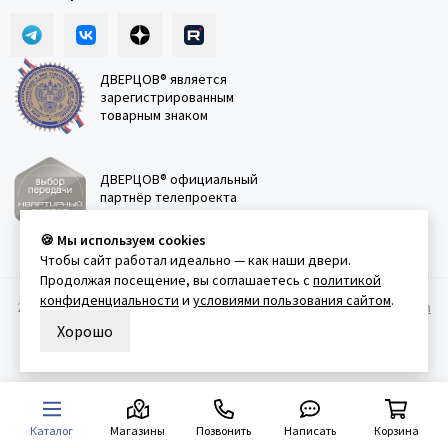
ДВЕРЦОВ® является
зарегистрированным
товарным знаком
ДВЕРЦОВ® официальный
партнёр телепроекта
"Квартирный вопрос"
🍪 Мы используем cookies
Чтобы сайт работал идеально — как наши двери.
Продолжая посещение, вы соглашаетесь с
политикой
конфиденциальности
и
условиями пользования сайтом
.
2011-2026 © Дверцов.
Карта сайта
Публичная оферта
Политика
конфеденциальности
Условия использования сайта
Хорошо
Каталог
Магазины
Позвонить
Написать
Корзина