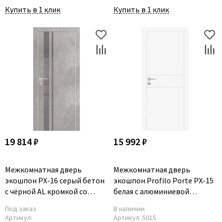
Купить в 1 клик
Купить в 1 клик
19 814 ₽
15 992 ₽
Межкомнатная дверь
Межкомнатная дверь
экошпон PX-16 серый бетон
экошпон Profilo Porte PX-15
с чёрной AL кромкой со
белая с алюминиевой
стеклом
кромкой с 4-х сторон
Под заказ
В наличии
Артикул:
Артикул:
5015