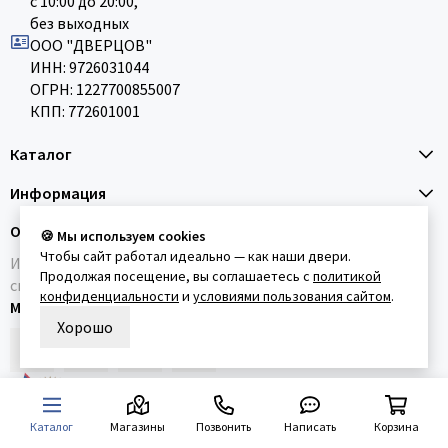
с 10:00 до 20:00,
без выходных
ООО "ДВЕРЦОВ"
ИНН: 9726031044
ОГРН: 1227700855007
КПП: 772601001
Каталог
Информация
О компании
🍪 Мы используем cookies
Чтобы сайт работал идеально — как наши двери.
Интернет-магазин межкомнатных и входных дверей,
Продолжая посещение, вы соглашаетесь с
политикой
систем открывания и интерьерных перегородок.
конфиденциальности
и
условиями пользования сайтом
.
Мы в социальных сетях
Хорошо
ДВЕРЦОВ® является
зарегистрированным
Каталог
Магазины
Позвонить
Написать
Корзина
товарным знаком