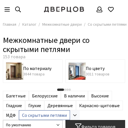
Межкомнатные двери
Все товары
Главная
Каталог
Межкомнатные двери
Со скрытыми петлями
По материалу
Межкомнатные двери со
По цвету
скрытыми петлями
Решения
По стоимости
Размеры
По материалу
По цвету
3844 товара
3011 товаров
По стилю
По применению
Багетные
Белорусские
В наличии
Высокие
Гладкие
Глухие
Деревянные
Каркасно-щитовые
МДФ
Со скрытыми петлями
Фильтр товаров