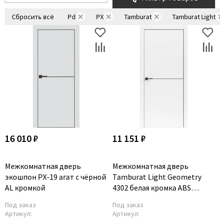
Сбросить всё
Pd
PX
Tamburat
Tamburat Light
16 010 ₽
11 151 ₽
Межкомнатная дверь
Межкомнатная дверь
экошпон PX-19 агат с чёрной
Tamburat Light Geometry
AL кромкой
4302 белая кромка ABS
чёрная глухая
Под заказ
Под заказ
Артикул:
Артикул: