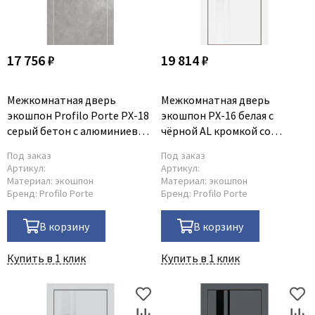
17 756 ₽
19 814 ₽
Межкомнатная дверь
Межкомнатная дверь
экошпон Profilo Porte PX-18
экошпон PX-16 белая с
серый бетон с алюминиевой
чёрной AL кромкой со
кромкой с 4-х сторон стекло
стеклом
Под заказ
Под заказ
Lacobel черный
Артикул:
Артикул:
Материал:
экошпон
Материал:
экошпон
Бренд:
Profilo Porte
Бренд:
Profilo Porte
В корзину
В корзину
Купить в 1 клик
Купить в 1 клик