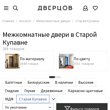
Межкомнатные двери
Все товары
Главная
Каталог
Межкомнатные двери
Старая Купавна
По материалу
Межкомнатные двери в Старой
По цвету
Купавне
Решения
По стоимости
Размеры
По материалу
По цвету
3844 товара
3011 товаров
По стилю
По применению
Багетные
Белорусские
В наличии
Высокие
Гладкие
Глухие
Деревянные
Каркасно-щитовые
МДФ
Старая Купавна
Фильтр товаров