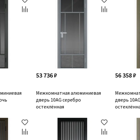
53 736 ₽
56 358 ₽
миниевая
Межкомнатная алюминиевая
Межкомнат
очь
дверь 10AG серебро
дверь 10A
остеклённая
остеклённ