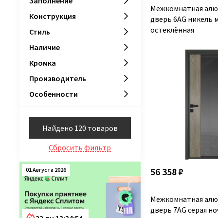
Заполнение
Межкомнатная алю
Конструкция
дверь 6AG никель 
остеклённая
Стиль
Наличие
Кромка
Производитель
Особенности
Найдено 120 товаров
Сбросить фильтр
56 358 ₽
01 Августа 2026
Межкомнатная алю
дверь 7AG серая но