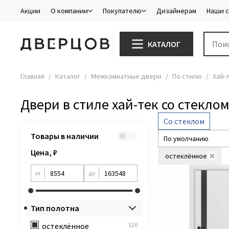
Акции
О компании
Покупателю
Дизайнерам
Наши 
КАТАЛОГ
Главная
Каталог
Межкомнатные двери
По стилю
Хай-
Двери в стиле хай-тек со стекло
Со стеклом
Товары в наличии
Цена, ₽
остеклённое
от
до
Тип полотна
остеклённое
120