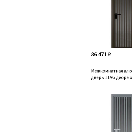
86 471 ₽
Межкомнатная алю
дверь 11AG деорэ 