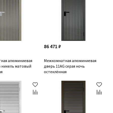
86 471 ₽
ная алюминиевая
Межкомнатная алюминиевая
G никель матовый
дверь 11AG серая ночь
ая
остеклённая