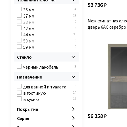
серебро
14
53 736 ₽
серый
0
36 мм
4
серый дуб
0
37 мм
12
чёрный матовый RAL
0
Межкомнатная алю
38 мм
0
9005
дверь 6AG серебро
42 мм
4
чёрный матовый
14
44 мм
98
RAL9005
50 мм
0
шампань
14
59 мм
4
шеллак серый
1
Стекло
ясень перламутровый
0
ясень светлый
0
чёрный лакобель
2
ясень серебристый
0
ясень тёмный
0
Назначение
для ванной и туалета
6
в гостиную
14
в кухню
12
Покрытие
56 358 ₽
Серия