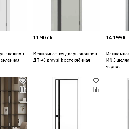
11 907 ₽
14 199 ₽
рь экошпон
Межкомнатная дверь экошпон
Межкомнат
стеклённая
ДП-46 gray silk остеклённая
MN 5 шелла
чёрное