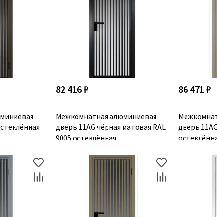
82 416 ₽
86 471 ₽
миниевая
Межкомнатная алюминиевая
Межкомнат
остеклённая
дверь 11AG чёрная матовая RAL
дверь 11A
9005 остеклённая
остеклённ