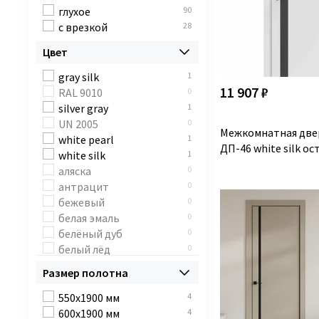
глухое
90
с врезкой
28
Цвет
gray silk
1
11 907 ₽
RAL 9010
0
silver gray
1
UN 2005
0
Межкомнатная две
white pearl
1
ДП-46 white silk о
white silk
1
аляска
0
антрацит
0
бежевый
0
белая эмаль
0
белёный дуб
0
белый лёд
0
белый матовый
14
Размер полотна
RAL9003
белый снежный
0
550x1900 мм
4
белый ясень
2
600x1900 мм
4