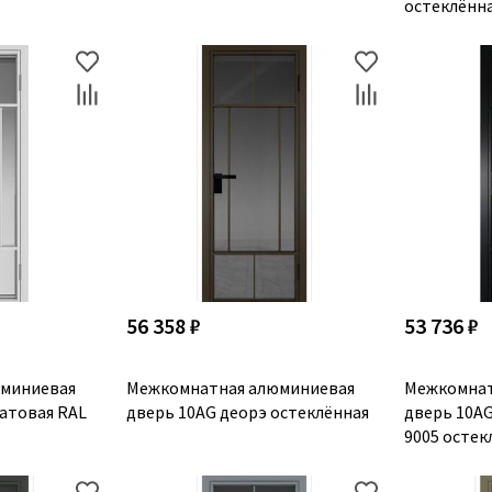
остеклённ
56 358 ₽
53 736 ₽
миниевая
Межкомнатная алюминиевая
Межкомнат
матовая RAL
дверь 10AG деорэ остеклённая
дверь 10AG
9005 остек