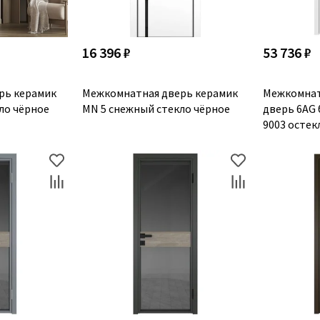
16 396 ₽
53 736 ₽
рь керамик
Межкомнатная дверь керамик
Межкомнат
ло чёрное
MN 5 снежный стекло чёрное
дверь 6AG 
9003 остек