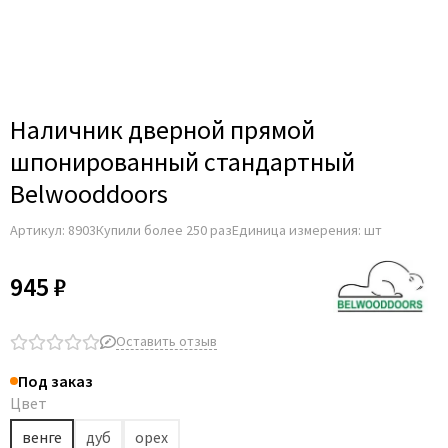
Наличник дверной прямой
шпонированный стандартный
Belwooddoors
Артикул:
8903
Купили более 250 раз
Единица измерения: шт
945 ₽
Оставить отзыв
Под заказ
Цвет
венге
дуб
орех