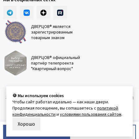
ДВЕРЦОВ® является
зарегистрированным
товарным знаком
ДВЕРЦОВ® официальный
партнёр телепроекта
"Квартирный вопрос"
🍪 Мы используем cookies
2011-2026 © Дверцов.
Карта сайта
Публичная оферта
Политика
Чтобы сайт работал идеально — как наши двери.
конфеденциальности
Условия использования сайта
Продолжая посещение, вы соглашаетесь с
политикой
конфиденциальности
и
условиями пользования сайтом
.
Хорошо
В корзину
Купить в 1 клик