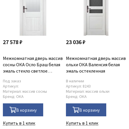
27 578 ₽
23 036 ₽
Межкомнатная дверь массив
Межкомнатная дверь массив
сосны ОКА Осло Браш белая
ольхи ОКА Валенсия белая
эмаль стекло светлое
эмаль остекленная
матовое с фрезеровкой
Под заказ
В наличии
Артикул:
Артикул:
8243
Материал:
массив сосны
Материал:
массив ольхи
Бренд:
ОКА
Бренд:
ОКА
В корзину
В корзину
Купить в 1 клик
Купить в 1 клик