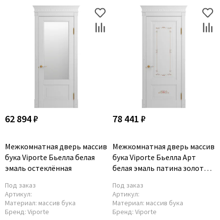
62 894 ₽
78 441 ₽
Межкомнатная дверь массив
Межкомнатная дверь массив
бука Viporte Бьелла белая
бука Viporte Бьелла Арт
эмаль остеклённая
белая эмаль патина золото
глухая
Под заказ
Под заказ
Артикул:
Артикул:
Материал:
массив бука
Материал:
массив бука
Бренд:
Viporte
Бренд:
Viporte