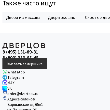
Также часто ищут
Двери из массива
Двери экошпон
Скрытые две
8 (495) 151-89-31
8 (800) 350-65-48
Вызвать замерщика
WhatsApp
Telegram
MAX
VK
order@dvertsov.ru
Адреса салонов:
Варшавское ш., 65к1
ул. Пришвина, 26