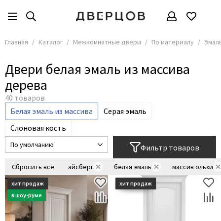
Межкомнатные двери
По материалу
Все товары
Все товары
Главная
Каталог
Межкомнатные двери
По материалу
Эмал
По материалу
Массив
Двери белая эмаль из массива
Эмаль
По цвету
дерева
Экошпон
Решения
Стеклянные двери
По стоимости
Белая эмаль из массива
Серая эмаль
Двери из шпона
Размеры
Слоновая кость
Глянцевые
По стилю
Ламинированные
По применению
Фильтр товаров
CPL
Сбросить всё
айсберг
белая эмаль
массив ольхи
Крашеные
ПЭТ
Керамик