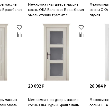
рь массив
Межкомнатная дверь массив
Межкомнат
я Браш белая
сосны ОКА Валенсия Браш белая
сосны ОКА
эмаль стекло графит с
глухая
фрезеровкой
29 092 ₽
28 984 ₽
рь массив
Межкомнатная дверь массив
Межкомнат
раш эмаль
сосны ОКА Турин Браш эмаль
сосны ОКА 