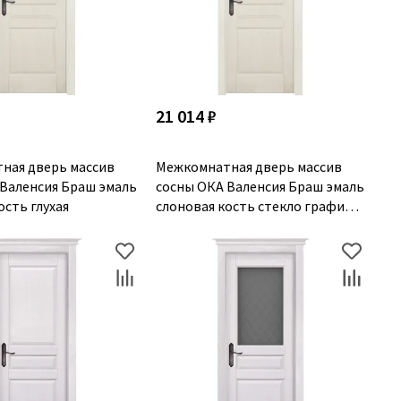
21 014 ₽
ная дверь массив
Межкомнатная дверь массив
 Валенсия Браш эмаль
сосны ОКА Валенсия Браш эмаль
ость глухая
слоновая кость стекло графит с
фрезеровкой