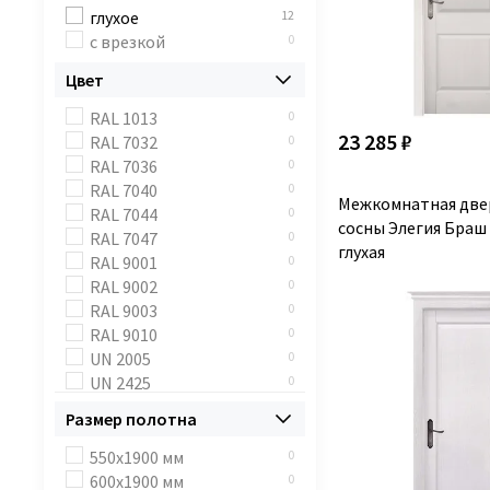
глухое
12
с врезкой
0
Цвет
RAL 1013
0
23 285 ₽
RAL 7032
0
RAL 7036
0
RAL 7040
0
Межкомнатная две
RAL 7044
0
сосны Элегия Браш
RAL 7047
0
глухая
RAL 9001
0
RAL 9002
0
RAL 9003
0
RAL 9010
0
UN 2005
0
UN 2425
0
аворио
0
Размер полотна
аворио патина золото
0
айсберг
3
550x1900 мм
0
белая эмаль
6
600x1900 мм
0