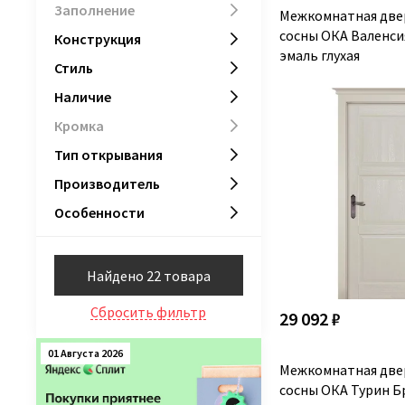
Заполнение
Межкомнатная две
800х2600 мм
0
сосны ОКА Валенси
900х2600 мм
0
Конструкция
эмаль глухая
Стиль
Наличие
Кромка
Тип открывания
Производитель
Особенности
Найдено 22 товара
Сбросить фильтр
29 092 ₽
01 Августа 2026
Межкомнатная две
сосны ОКА Турин Б