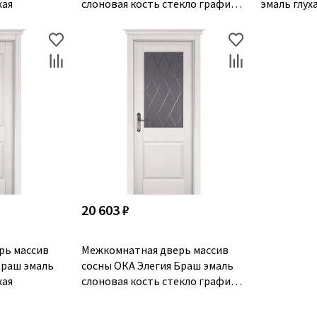
хая
слоновая кость стекло графит с
эмаль глух
фрезеровкой
20 603 ₽
рь массив
Межкомнатная дверь массив
Браш эмаль
сосны ОКА Элегия Браш эмаль
хая
слоновая кость стекло графит с
фрезеровкой