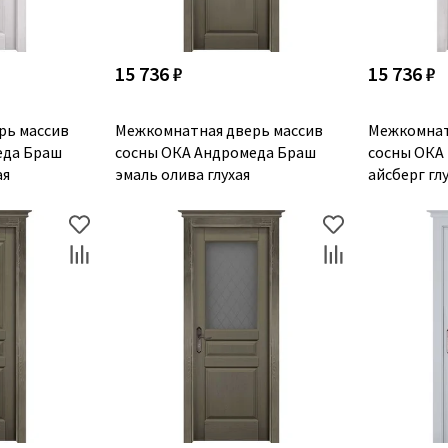
15 736 ₽
15 736 ₽
рь массив
Межкомнатная дверь массив
Межкомнат
еда Браш
сосны ОКА Андромеда Браш
сосны ОКА
ая
эмаль олива глухая
айсберг гл