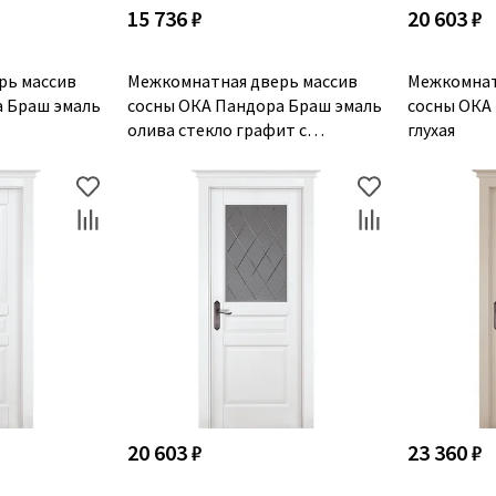
15 736 ₽
20 603 ₽
рь массив
Межкомнатная дверь массив
Межкомнат
а Браш эмаль
сосны ОКА Пандора Браш эмаль
сосны ОКА
олива стекло графит с
глухая
гравировкой
20 603 ₽
23 360 ₽