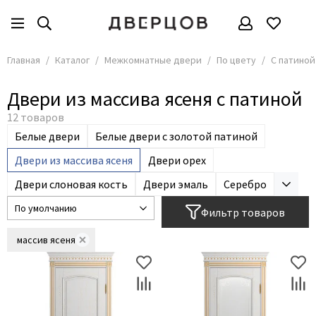
Межкомнатные двери
По цвету
Все товары
Все товары
Главная
Каталог
Межкомнатные двери
По цвету
С патиной
По материалу
Белые
Двери из массива ясеня с патиной
По цвету
Белёный дуб
Венге
Решения
Белые двери
Белые двери с золотой патиной
Графит
По стоимости
Двери из массива ясеня
Двери орех
Дуб
Размеры
Двери слоновая кость
Двери эмаль
Серебро
Серые
По стилю
Орех
По применению
Фильтр товаров
С патиной
массив ясеня
Двери Слоновая кость
Чёрные
Светлые
Тёмные