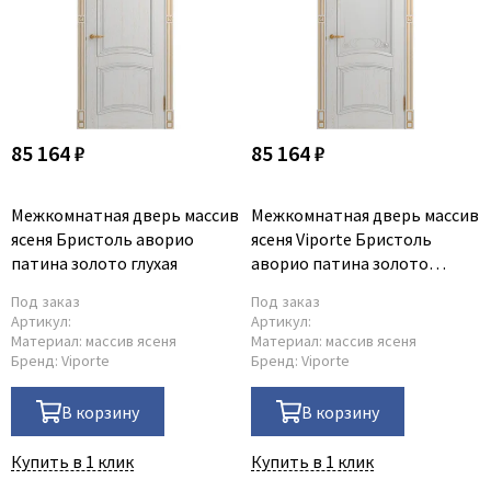
Коричневые
Двери по RAL/NCS
С черной кромкой
Двухцветные двери
85 164 ₽
85 164 ₽
Межкомнатная дверь массив
Межкомнатная дверь массив
ясеня Бристоль аворио
ясеня Viporte Бристоль
патина золото глухая
аворио патина золото
остеклённая
Под заказ
Под заказ
Артикул:
Артикул:
Материал:
массив ясеня
Материал:
массив ясеня
Бренд:
Viporte
Бренд:
Viporte
В корзину
В корзину
Купить в 1 клик
Купить в 1 клик