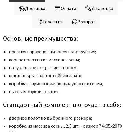
Legend
Доставка
Оплата
Установка
LiGa
Line Doors
Гарантия
Возврат
Lockstyle
Luxor
Основные преимущества:
Miksal
прочная каркасно-щитовая конструкция;
Milyana
каркас полотна из массива сосны;
Morelli
натуральное покрытие шпоном;
Ofram
шпон покрыт влагостойким лаком;
Optima Porte
коробка с шумопонижающим уплотнителем;
Oro - Oro
высокая звукоизоляция.
Philips
Стандартный комплект включает в себя:
Porta Di Parma
Porte Vista
дверное полотно выбранного размера;
Portika
коробка из массива сосны, 2,5 шт. - размер 74x35x2070