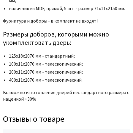
мм;
Poseidon
наличник из MDF, прямой, 5 шт. - размер 71x11x2150 мм.
Profil Doors
Profilo Porte
Фурнитура и доборы - в комплект не входят!
Protector
Размеры доборов, которыми можно
Regidoors
укомплектовать дверь:
STR
Torex
125х18х2070 мм - стандартный;
Tupai
100х11х2070 мм - телескопический;
200х11х2070 мм - телескопический;
Uberture
400х11х2070 мм - телескопический.
Valcomp
Venezia Unique
Возможно изготовление дверей нестандартного размера с
наценкой +30%
Verum
Viporte
Отзывы о товаре
Zadoor