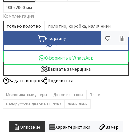
900х2000 мм
Dircode
Комплектация
Eclisse
только полотно
полотно, коробка, наличники
El Porta
Fantom
В корзину
Купить в 1 клик
Fimet
Fratelli Cattini
Оформить в WhatsApp
Fuaro
Вызвать замерщика
GlassTur
Griffwerk
Задать вопрос
Поделиться
Hausdoors
Межкомнатные двери
Двери из шпона
Венге
HSU
Белорусские двери из шпона
Файн Лайн
Kapelli
Krona Koblenz
Komfort Doors
Описание
Характеристики
Замер