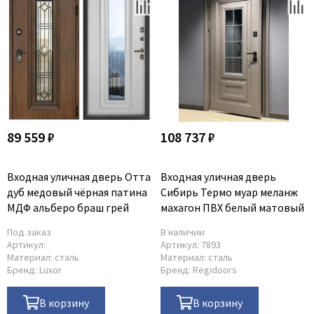
89 559 ₽
108 737 ₽
Входная уличная дверь Отта
Входная уличная дверь
дуб медовый чёрная патина
Сибирь Термо муар меланж
МДФ альберо браш грей
махагон ПВХ белый матовый
Под заказ
В наличии
Артикул:
Артикул:
7893
Материал:
сталь
Материал:
сталь
Бренд:
Luxor
Бренд:
Regidoors
В корзину
В корзину