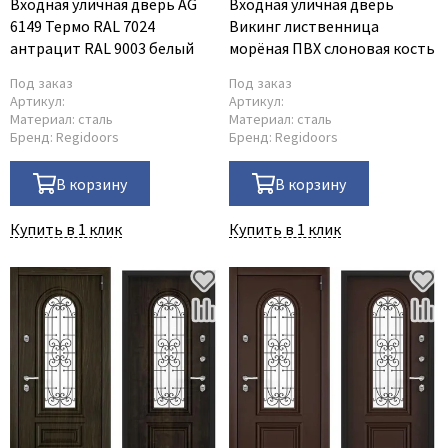
Входная уличная дверь AG
Входная уличная дверь
6149 Термо RAL 7024
Викинг лиственница
антрацит RAL 9003 белый
морёная ПВХ слоновая кость
Под заказ
Под заказ
Артикул:
Артикул:
Материал:
сталь
Материал:
сталь
Бренд:
Regidoors
Бренд:
Regidoors
В корзину
В корзину
Купить в 1 клик
Купить в 1 клик