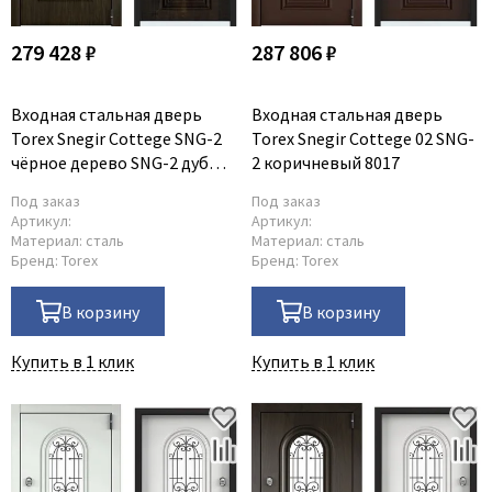
279 428 ₽
287 806 ₽
Входная стальная дверь
Входная стальная дверь
Torex Snegir Cottege SNG-2
Torex Snegir Cottege 02 SNG-
чёрное дерево SNG-2 дуб
2 коричневый 8017
мореный
Под заказ
Под заказ
Артикул:
Артикул:
Материал:
сталь
Материал:
сталь
Бренд:
Torex
Бренд:
Torex
В корзину
В корзину
Купить в 1 клик
Купить в 1 клик