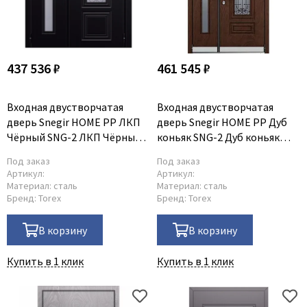
437 536 ₽
461 545 ₽
Входная двустворчатая
Входная двустворчатая
дверь Snegir HOME PP ЛКП
дверь Snegir HOME PP Дуб
Чёрный SNG-2 ЛКП Чёрный
коньяк SNG-2 Дуб коньяк
SNG-2
SNG-2 с надставкой
Под заказ
Под заказ
Артикул:
Артикул:
Материал:
сталь
Материал:
сталь
Бренд:
Torex
Бренд:
Torex
В корзину
В корзину
Купить в 1 клик
Купить в 1 клик