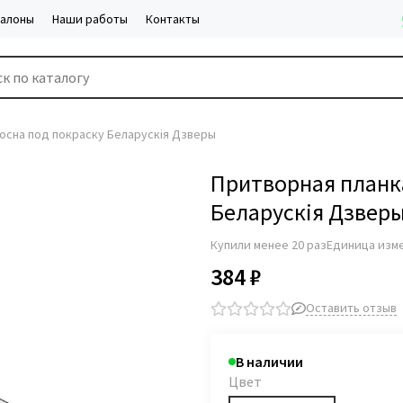
салоны
Наши работы
Контакты
осна под покраску Беларускiя Дзверы
Притворная планка
Беларускiя Дзвер
Купили менее 20 раз
Единица изм
384 ₽
Оставить отзыв
В наличии
Цвет