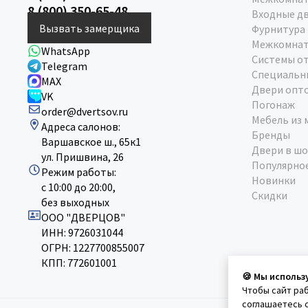
8 (800) 350-65-48
Входные д
Вызвать замерщика
Фурнитура
Межкомнат
WhatsApp
Системы о
Telegram
Специальн
MAX
Двери опт
VK
Погонаж
order@dvertsov.ru
Мебель из 
Адреса салонов:
Бренды
Варшавское ш., 65к1
Двери в шо
ул. Пришвина, 26
Популярно
Режим работы:
Новинки
с 10:00 до 20:00,
Скидки
без выходных
ООО "ДВЕРЦОВ"
ИНН: 9726031044
ОГРН: 1227700855007
КПП: 772601001
🍪 Мы использ
Чтобы сайт ра
соглашаетесь 