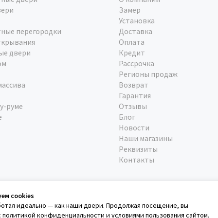
вери
Замер
Установка
ные перегородки
Доставка
ткрывания
Оплата
ые двери
Кредит
ом
Рассрочка
Регионы продаж
массива
Возврат
Гарантия
у-руме
Отзывы
е
Блог
Новости
Наши магазины
Реквизиты
Контакты
уем cookies
ботал идеально — как наши двери. Продолжая посещение, вы
с
политикой конфиденциальности
и
условиями пользования сайтом
.