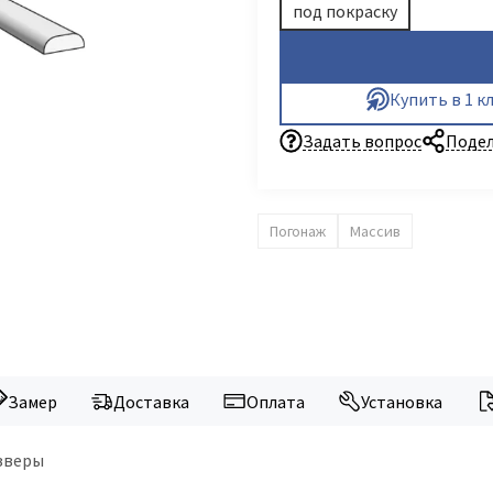
под покраску
Купить в 1 к
Задать вопрос
Подел
Погонаж
Массив
Замер
Доставка
Оплата
Установка
дзверы