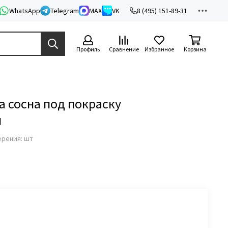
WhatsApp
Telegram
MAX
VK
8 (495) 151-89-31
Профиль
Сравнение
Избранное
Корзина
 сосна под покраску
ы
ерения: шт