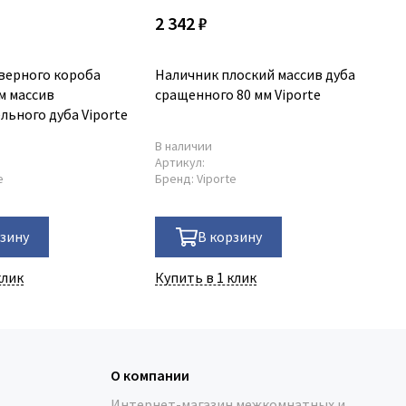
2 342 ₽
3 
верного короба
Наличник плоский массив дуба
На
м массив
сращенного 80 мм Viporte
це
льного дуба Viporte
Vi
В наличии
По
Артикул:
Ар
e
Бренд:
Viporte
Бр
рзину
В корзину
клик
Купить в 1 клик
Ку
О компании
Интернет-магазин межкомнатных и