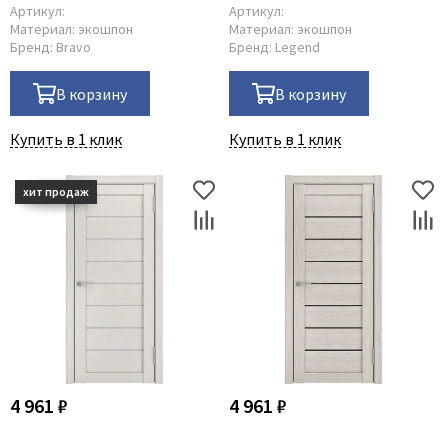
Артикул:
Артикул:
Материал:
экошпон
Материал:
экошпон
Бренд:
Bravo
Бренд:
Legend
В корзину
В корзину
Купить в 1 клик
Купить в 1 клик
4 961 ₽
4 961 ₽