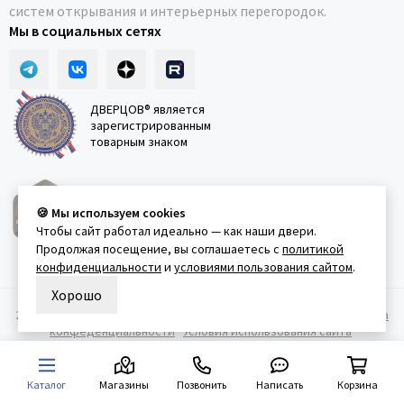
систем открывания и интерьерных перегородок.
Мы в социальных сетях
ДВЕРЦОВ® является
зарегистрированным
товарным знаком
ДВЕРЦОВ® официальный
🍪 Мы используем cookies
партнёр телепроекта
Чтобы сайт работал идеально — как наши двери.
"Квартирный вопрос"
Продолжая посещение, вы соглашаетесь с
политикой
конфиденциальности
и
условиями пользования сайтом
.
Хорошо
2011-2026 © Дверцов.
Карта сайта
Публичная оферта
Политика
конфеденциальности
Условия использования сайта
Каталог
Магазины
Позвонить
Написать
Корзина